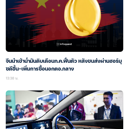
จีนนำเข้าน้ำมันดิบเดือนก.ค.ฟื้นตัว หลังขนส่งผ่านฮอร์มุ
ซดีขึ้น-เพิ่มการซื้อนอกตอ.กลาง
13:38 น.