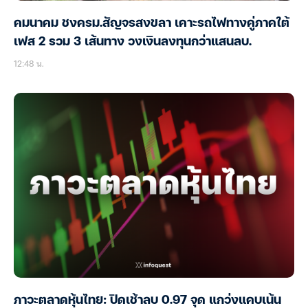
คมนาคม ชงครม.สัญจรสงขลา เคาะรถไฟทางคู่ภาคใต้
เฟส 2 รวม 3 เส้นทาง วงเงินลงทุนกว่าแสนลบ.
12:48 น.
ภาวะตลาดหุ้นไทย: ปิดเช้าลบ 0.97 จุด แกว่งแคบเน้น