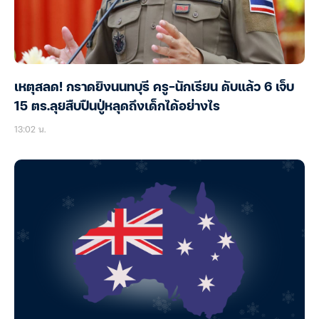
เหตุสลด! กราดยิงนนทบุรี ครู-นักเรียน ดับแล้ว 6 เจ็บ
15 ตร.ลุยสืบปืนปู่หลุดถึงเด็กได้อย่างไร
13:02 น.