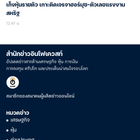
เก็งหุ้นรายตัว เกาะติดเจรจาฮอร์มุซ-ตัวเลขแรงงาน
สหรัฐ
12:47 น.
สำนักข่าวอินโฟเควสท์
อัปเดตข่าวสารด้านเศรษฐกิจ หุ้น การเงิน
การลงทุน คริปโท และประเด็นน่าสนใจรอบโลก
สมาชิกของสมาคมผู้ผลิตข่าวออนไลน์
หมวดข่าว
เศรษฐกิจ
หุ้น