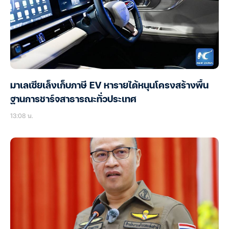
มาเลเซียเล็งเก็บภาษี EV หารายได้หนุนโครงสร้างพื้น
ฐานการชาร์จสาธารณะทั่วประเทศ
13:08 น.