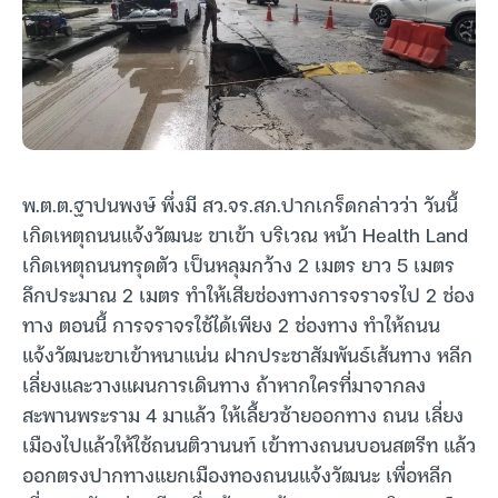
พ.ต.ต.ฐาปนพงษ์​ พึ่งมี สว.จร.สภ.ปากเกร็ดกล่าวว่า วันนี้
เกิดเหตุถนนแจ้งวัฒนะ ขาเข้า บริเวณ หน้า Health Land
เกิดเหตุถนนทรุดตัว เป็นหลุมกว้าง 2 เมตร ยาว 5 เมตร
ลึกประมาณ 2 เมตร ทำให้เสียช่องทางการจราจรไป 2 ช่อง
ทาง ตอนนี้ การจราจรใช้ได้เพียง 2 ช่องทาง ทำให้ถนน
แจ้งวัฒนะขาเข้าหนาแน่น ฝากประชาสัมพันธ์เส้นทาง หลีก
เลี่ยงและวางแผนการเดินทาง ถ้าหากใครที่มาจากลง
สะพานพระราม 4 มาแล้ว ให้เลี้ยวซ้ายออกทาง ถนน เลี่ยง
เมืองไปแล้วให้ใช้ถนนติวานนท์ เข้าทางถนนบอนสตรีท แล้ว
ออกตรงปากทางแยกเมืองทองถนนแจ้งวัฒนะ เพื่อหลีก