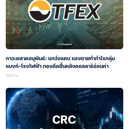
ภาวะตลาดอนุพันธ์: แกว่งแคบ แรงขายทำกำไรกลุ่ม
แบงก์-โรงไฟฟ้า ทองดีดขึ้นหลังดอลลาร์อ่อนค่า
18:27 น.