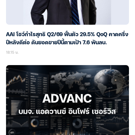
AAI โชว์กำไรสุทธิ Q2/69 ฟื้นตัว 29.5% QoQ คาดครึ่ง
ปีหลังดีต่อ ดันยอดขายปีนี้ตามเป้า 7.6 พันลบ.
18:15 น.