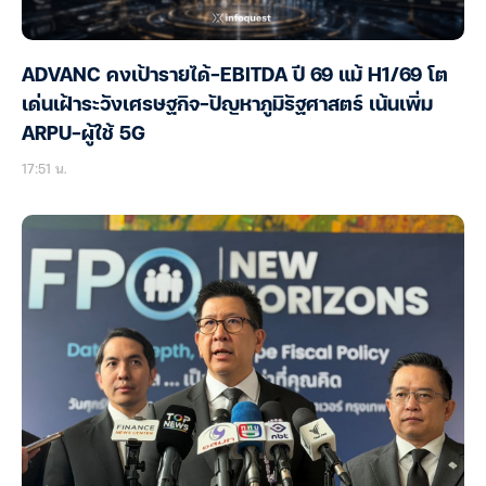
ADVANC คงเป้ารายได้-EBITDA ปี 69 แม้ H1/69 โต
เด่นเฝ้าระวังเศรษฐกิจ-ปัญหาภูมิรัฐศาสตร์ เน้นเพิ่ม
ARPU-ผู้ใช้ 5G
17:51 น.