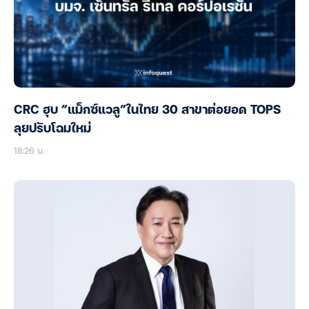
CRC ฮุบ “แม็กซ์แวลู”ในไทย 30 สาขาต่อยอด TOPS
ลุยปรับโฉมใหม่
18:26 น.