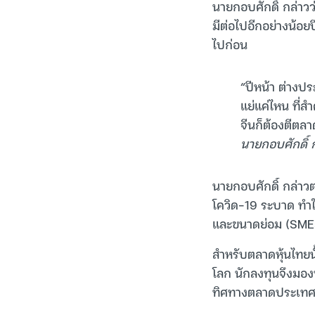
นายกอบศักดิ์ กล่าวว
มีต่อไปอีกอย่างน้อยป
ไปก่อน
“ปีหน้า ต่างปร
แย่แค่ไหน ที่ส
จีนก็ต้องตีตล
นายกอบศักดิ์ 
นายกอบศักดิ์ กล่าว
โควิด-19 ระบาด ทำ
และขนาดย่อม (SMEs)
สำหรับตลาดหุ้นไทยนั
โลก นักลงทุนจึงมอง
ทิศทางตลาดประเทศเศ