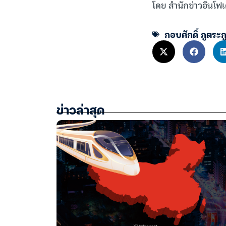
โดย สำนักข่าวอินโฟเ
กอบศักดิ์ ภูตระก
ข่าวล่าสุด