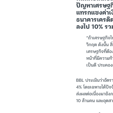
ปัญหาเศรษฐกิจ
แทรกแซงค่าเง
ธนาคารเครดิตส
ลงไป 10% รวม
“ถ้าเศรษฐกิจไป
วิกฤต ดังนั้น สิ
เศรษฐกิจที่ต้อง
หน้าที่มีความท
เป็นดี ประคองต
BBL ประเมินว่าอัตร
4% โดยเฉพาะได้ปัจจั
ส่งผลต่อเนื่องมายั
10 ล้านคน และอุตส