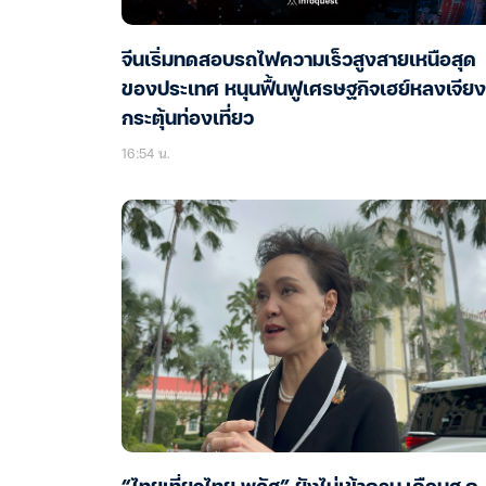
จีนเริ่มทดสอบรถไฟความเร็วสูงสายเหนือสุด
ของประเทศ หนุนฟื้นฟูเศรษฐกิจเฮย์หลงเจีย
กระตุ้นท่องเที่ยว
16:54 น.