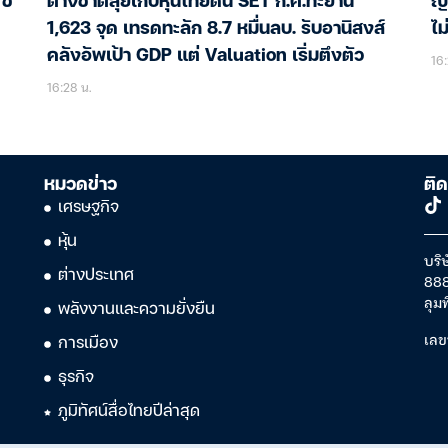
ี้
ต่างชาติลุยเก็บหุ้นไทยดัน SET ก.ค.ทะยาน
ญี
1,623 จุด เทรดทะลัก 8.7 หมื่นลบ. รับอานิสงส์
ไ
คลังอัพเป้า GDP แต่ Valuation เริ่มตึงตัว
16:
16:28 น.
หมวดข่าว
ติด
เศรษฐกิจ
หุ้น
บริษ
ต่างประเทศ
888
ลุม
พลังงานและความยั่งยืน
เลข
การเมือง
ธุรกิจ
ภูมิทัศน์สื่อไทยปีล่าสุด