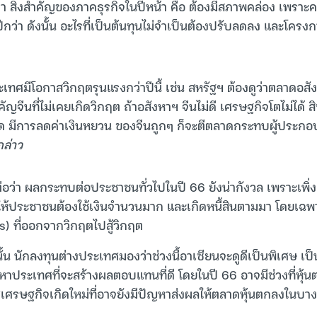
่า สิ่งสำคัญของภาคธุรกิจในปีหน้า คือ ต้องมีสภาพคล่อง เพราะ
ีกว่า ดังนั้น อะไรที่เป็นต้นทุนไม่จำเป็นต้องปรับลดลง และโครงกา
ะเทศมีโอกาสวิกฤตรุนแรงกว่าปีนี้ เช่น สหรัฐฯ ต้องดูว่าตลาดอสั
ำคัญจีนที่ไม่เคยเกิดวิกฤต ถ้าอสังหาฯ จีนไม่ดี เศรษฐกิจโตไม่ได้ 
าด มีการลดค่าเงินหยวน ของจีนถูกๆ ก็จะตีตลาดกระทบผู้ประก
กล่าว
ต่อว่า ผลกระทบต่อประชาชนทั่วไปในปี 66 ยังน่ากังวล เพราะเพิ
ให้ประชาชนต้องใช้เงินจำนวนมาก และเกิดหนี้สินตามมา โดยเฉ
 ที่ออกจากวิกฤตไปสู้วิกฤต
้น นักลงทุนต่างประเทศมองว่าช่วงนี้อาเซียนจะดูดีเป็นพิเศษ เ
หาประเทศที่จะสร้างผลตอบแทนที่ดี โดยในปี 66 อาจมีช่วงที่หุ้
รษฐกิจเกิดใหม่ที่อาจยังมีปัญหาส่งผลให้ตลาดหุ้นตกลงในบาง