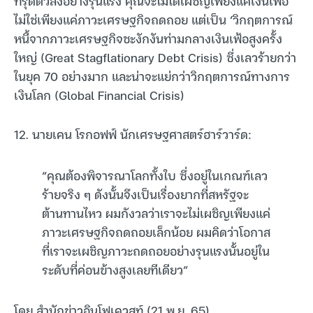
ทรุดตัวลงอย่างรุนแรง คุณจะไม่ได้เผชิญเพียงแค่เงินเฟ้อ
ไม่ใช่เพียงแค่ภาวะเศรษฐกิจถดถอย แต่เป็น ‘วิกฤตการณ์
หนี้จากภาวะเศรษฐกิจชะงักงันท่ามกลางเงินเฟ้อสูงครั้ง
ใหญ่ (Great Stagflationary Debt Crisis) ซึ่งเลวร้ายกว่า
ในยุค 70 อย่างมาก และน่าจะแย่กว่าวิกฤตการณ์ทางการ
เงินโลก (Global Financial Crisis)
12. นายเคน โรกอฟฟ์ นักเศรษฐศาสตร์ฮาร์วาร์ด:
“คุณต้องพิจารณาโลกทั้งใบ ซึ่งอยู่ในเกณฑ์เลว
ร้ายจริง ๆ ดังนั้นจึงเป็นเรื่องยากที่สหรัฐจะ
ต้านทานไหว ผมกังวลว่าเราจะไม่เผชิญเพียงแค่
ภาวะเศรษฐกิจถดถอยเล็กน้อย ผมคิดว่าโอกาส
ที่เราจะเผชิญภาวะถดถอยอย่างรุนแรงนั้นอยู่ใน
ระดับที่ค่อนข้างสูงเลยทีเดียว”
โดย สำนักข่าวอินโฟเควสท์ (21 พ.ย. 65)