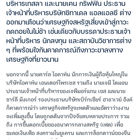
บริหารเทสลา และนายเคน กริฟฟิน ประธาน
เจ้าหน้าที่บริหารบริษัทซิทาเดล แอลแอลซี ต่าง
ออกมาเตือนว่าเศรษฐกิจสหรัฐเสี่ยงเข้าสู่ภาวะ
ถดถอยในไม่ช้า เช่นเดียวกับบรรดาประธานเจ้า
หน้าที่บริหาร นักลงทุน และสถาบันวิชาการต่าง
ๆ ที่พร้อมใจกันคาดการณ์ถึงภาวะขาลงทาง
เศรษฐกิจที่ยาวนาน
นอกจากนี้ นายคาร์ล ไอคาห์น นักการเงินผู้ถือหุ้นใหญ่ใน
บริษัทไอคาห์น เอนเตอร์ไพรเซส รวมถึง นายเจมี ไดมอน
ประธานเจ้าหน้าที่บริหารของเจพีมอร์แกน เชส และนาย
ชาร์ลี มังเกอร์ รองประธานบริษัทเบิร์กเชียร์ ฮาธาเวย์ อิงค์
ก็คาดการณ์ว่า เศรษฐกิจสหรัฐจะหดตัวและอัตราว่างงาน
จะเพิ่มสูงขึ้น โดยถูกดดันจากปัจจัยลบหลายประการ รวม
ถึง การขึ้นดอกเบี้ยของธนาคารกลางสหรัฐ (เฟด) เพื่อ
ชะลอเงินเฟ้อ สงครามในยูเครน และการล็อกดาวน์ของจีน