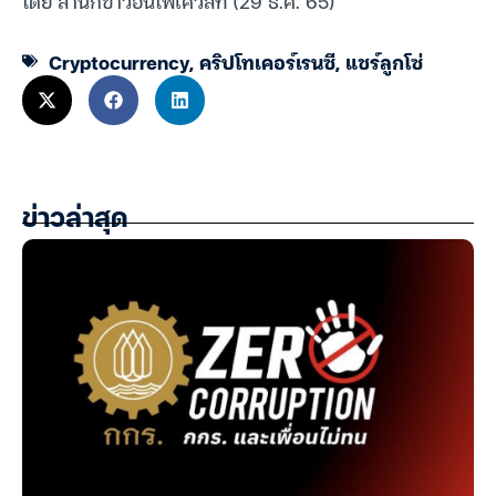
โดย สำนักข่าวอินโฟเควสท์ (29 ธ.ค. 65)
Cryptocurrency
,
คริปโทเคอร์เรนซี
,
แชร์ลูกโซ่
ข่าวล่าสุด