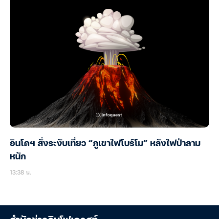
อินโดฯ สั่งระงับเที่ยว “ภูเขาไฟโบร์โม” หลังไฟป่าลาม
หนัก
13:38 น.