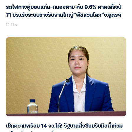
รถไฟทางคู่ขอนแก่น-หนองคาย คืบ 9.6% คาดเสร็จปี
71 ขร.เร่งระบบรางรับงานใหญ่”พืชสวนโลก”จ.อุดรฯ
14:41 น.
เช็กความพร้อม 14 จว.ใต้! รัฐบาลสั่งซ้อมรับมือน้ำท่วม