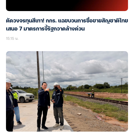
ตัดวงจรทุนสีเทา! กกร. แฉขบวนการซื้อขายสัญชาติไทย
เสนอ 7 มาตรการจี้รัฐกวาดล้างด่วน
15:15 น.