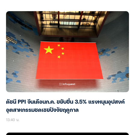
ดัชนี PPI จีนเดือนก.ค. ขยับขึ้น 3.5% แรงหนุนอุปสงค์
อุตสาหกรรมชดเชยปัจจัยฤดูกาล
13:40 น.