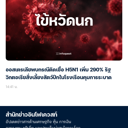
ออสเตรเลียพบกรณีติดเชื้อ H5N1 เพิ่ม 290% รัฐ
วิกตอเรียสั่งเลี้ยงสัตว์ปีกในโรงเรือนคุมการระบาด
14:41 น.
สำนักข่าวอินโฟเควสท์
อัปเดตข่าวสารด้านเศรษฐกิจ หุ้น การเงิน
การลงทุน คริปโท และประเด็นน่าสนใจรอบโลก