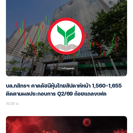
บล.กสิกรฯ คาดดัชนีหุ้นไทยสัปดาห์หน้า 1,560-1,655
ติดตามผลประกอบการ Q2/69 ถ้อยแถลงเฟด
15:29 น.