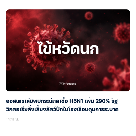
ออสเตรเลียพบกรณีติดเชื้อ H5N1 เพิ่ม 290% รัฐ
วิกตอเรียสั่งเลี้ยงสัตว์ปีกในโรงเรือนคุมการระบาด
14:41 น.