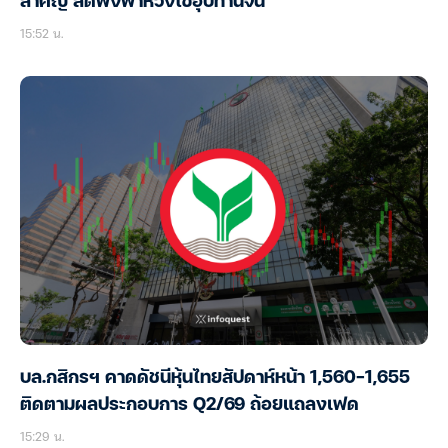
สำคัญ ลดพึ่งพาห่วงโซ่อุปทานจีน
15:52 น.
บล.กสิกรฯ คาดดัชนีหุ้นไทยสัปดาห์หน้า 1,560-1,655
ติดตามผลประกอบการ Q2/69 ถ้อยแถลงเฟด
15:29 น.