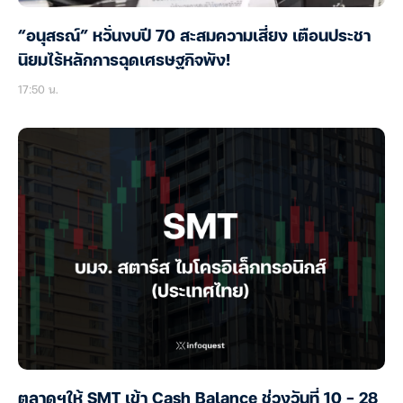
“อนุสรณ์” หวั่นงบปี 70 สะสมความเสี่ยง เตือนประชา
นิยมไร้หลักการฉุดเศรษฐกิจพัง!
17:50 น.
ตลาดฯให้ SMT เข้า Cash Balance ช่วงวันที่ 10 – 28