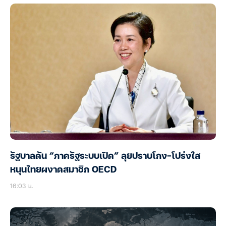
รัฐบาลดัน “ภาครัฐระบบเปิด” ลุยปราบโกง-โปร่งใส
หนุนไทยผงาดสมาชิก OECD
16:03 น.