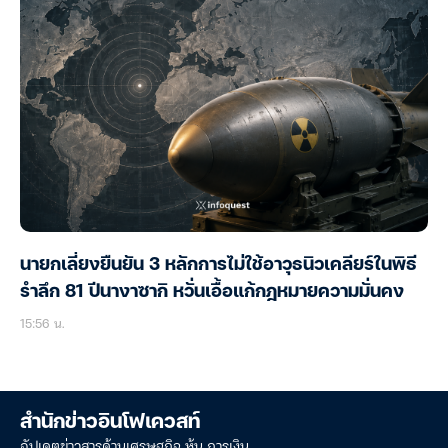
นายกเลี่ยงยืนยัน 3 หลักการไม่ใช้อาวุธนิวเคลียร์ในพิธี
รำลึก 81 ปีนางาซากิ หวั่นเอื้อแก้กฎหมายความมั่นคง
15:56 น.
สำนักข่าวอินโฟเควสท์
อัปเดตข่าวสารด้านเศรษฐกิจ หุ้น การเงิน