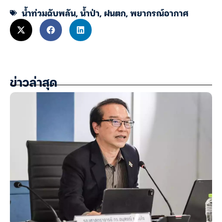
น้ำท่วมฉับพลัน
,
น้ำป่า
,
ฝนตก
,
พยากรณ์อากาศ
ข่าวล่าสุด