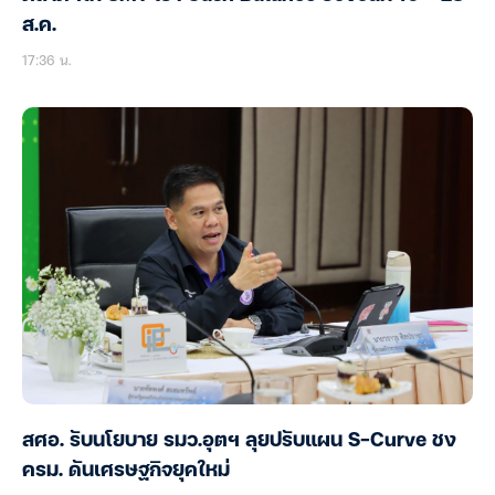
ส.ค.
17:36 น.
สศอ. รับนโยบาย รมว.อุตฯ ลุยปรับแผน S-Curve ชง
ครม. ดันเศรษฐกิจยุคใหม่