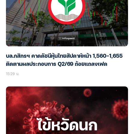
บล.กสิกรฯ คาดดัชนีหุ้นไทยสัปดาห์หน้า 1,560-1,655
ติดตามผลประกอบการ Q2/69 ถ้อยแถลงเฟด
15:29 น.