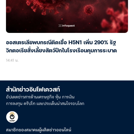
ออสเตรเลียพบกรณีติดเชื้อ H5N1 เพิ่ม 290% รัฐ
วิกตอเรียสั่งเลี้ยงสัตว์ปีกในโรงเรือนคุมการระบาด
14:41 น.
สำนักข่าวอินโฟเควสท์
อัปเดตข่าวสารด้านเศรษฐกิจ หุ้น การเงิน
การลงทุน คริปโท และประเด็นน่าสนใจรอบโลก
สมาชิกของสมาคมผู้ผลิตข่าวออนไลน์