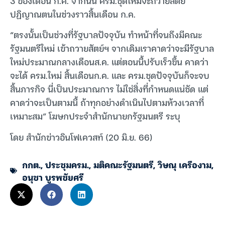
3 ของเดือน ก.ค. จากนั้น ครม.ชุดใหม่จะถวายสัตย์
ปฏิญาณตนในช่วงราวสิ้นเดือน ก.ค.
“ตรงนั้นเป็นช่วงที่รัฐบาลปัจจุบัน ทำหน้าที่จนถึงมีคณะ
รัฐมนตรีใหม่ เข้าถวายสัตย์ฯ จากเดิมเราคาดว่าจะมีรัฐบาล
ใหม่ประมาณกลางเดือนส.ค. แต่ตอนนี้ปรับเร็วขึ้น คาดว่า
จะได้ ครม.ใหม่ สิ้นเดือนก.ค. และ ครม.ชุดปัจจุบันก็จะจบ
สิ้นภารกิจ นี่เป็นประมาณการ ไม่ใช่สิ่งที่กำหนดแน่ชัด แต่
คาดว่าจะเป็นตามนี้ ถ้าทุกอย่างดำเนินไปตามห้วงเวลาที่
เหมาะสม” โฆษกประจำสำนักนายกรัฐมนตรี ระบุ
โดย สำนักข่าวอินโฟเควสท์ (20 มิ.ย. 66)
กกต.
,
ประชุมครม.
,
มติคณะรัฐมนตรี
,
วิษณุ เครืองาม
,
อนุชา บูรพชัยศรี