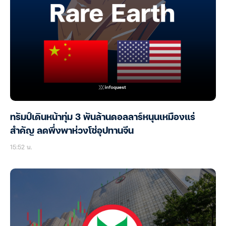
ทรัมป์เดินหน้าทุ่ม 3 พันล้านดอลลาร์หนุนเหมืองแร่
สำคัญ ลดพึ่งพาห่วงโซ่อุปทานจีน
15:52 น.