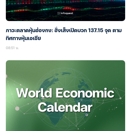
ภาวะตลาดหุ้นฮ่องกง: ฮั่งเส็งเปิดบวก 137.15 จุด ตาม
ทิศทางหุ้นเอเชีย
08:51 น.