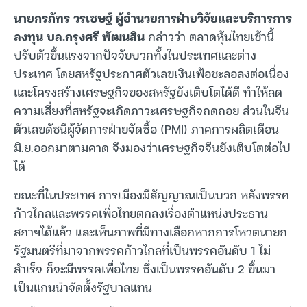
นายกรภัทร วรเชษฐ์ ผู้อำนวยการฝ่ายวิจัยและบริการการ
ลงทุน บล.กรุงศรี พัฒนสิน
กล่าวว่า ตลาดหุ้นไทยเช้านี้
ปรับตัวขึ้นแรงจากปัจจัยบวกทั้งในประเทศและต่าง
ประเทศ โดยสหรัฐประกาศตัวเลขเงินเฟ้อชะลอลงต่อเนื่อง
และโครงสร้างเศรษฐกิจของสหรัฐยังเติบโตได้ดี ทำให้ลด
ความเสี่ยงที่สหรัฐจะเกิดภาวะเศรษฐกิจถดถอย ส่วนในจีน
ตัวเลขดัชนีผู้จัดการฝ่ายจัดซื้อ (PMI) ภาคการผลิตเดือน
มิ.ย.ออกมาตามคาด จึงมองว่าเศรษฐกิจจีนยังเติบโตต่อไป
ได้
ขณะที่ในประเทศ การเมืองมีสัญญาณเป็นบวก หลังพรรค
ก้าวไกลและพรรคเพื่อไทยตกลงเรื่องตำแหน่งประธาน
สภาฯได้แล้ว และเห็นภาพที่มีทางเลือกหากการโหวตนายก
รัฐมนตรีที่มาจากพรรคก้าวไกลที่เป็นพรรคอันดับ 1 ไม่
สำเร็จ ก็จะมีพรรคเพื่อไทย ซึ่งเป็นพรรคอันดับ 2 ขึ้นมา
เป็นแกนนำจัดตั้งรัฐบาลแทน