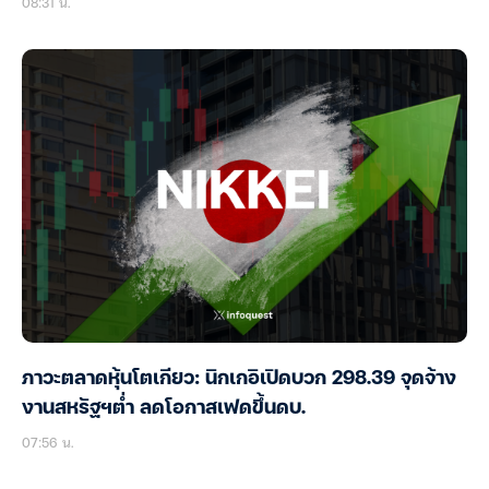
08:31 น.
ภาวะตลาดหุ้นโตเกียว: นิกเกอิเปิดบวก 298.39 จุดจ้าง
งานสหรัฐฯต่ำ ลดโอกาสเฟดขึ้นดบ.
07:56 น.