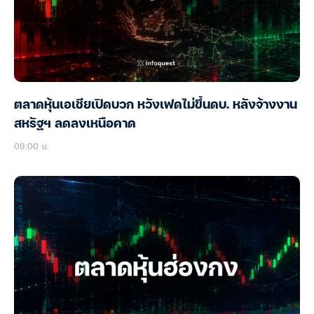
ตลาดหุ้นเอเชียเปิดบวก หวังเฟดไม่ขึ้นดบ. หลังจ้างงาน
สหรัฐฯ ลดลงเหนือคาด
09:00 น.