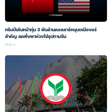
ทรัมป์เดินหน้าทุ่ม 3 พันล้านดอลลาร์หนุนเหมืองแร่
สำคัญ ลดพึ่งพาห่วงโซ่อุปทานจีน
15:52 น.