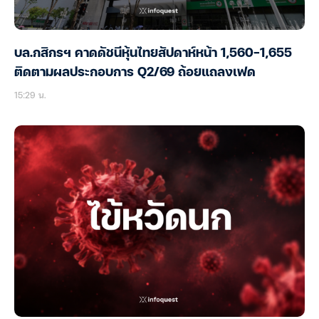
บล.กสิกรฯ คาดดัชนีหุ้นไทยสัปดาห์หน้า 1,560-1,655
ติดตามผลประกอบการ Q2/69 ถ้อยแถลงเฟด
15:29 น.