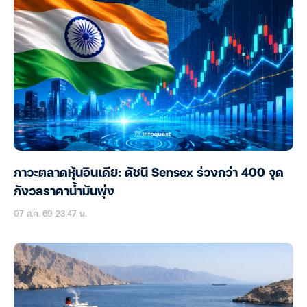
ภาวะตลาดหุ้นอินเดีย: ดัชนี Sensex ร่วงกว่า 400 จุด
กังวลราคาน้ำมันพุ่ง
07 ส.ค. 69 23:47 น.