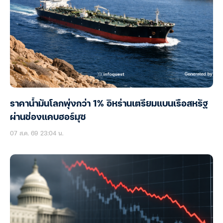
ราคาน้ำมันโลกพุ่งกว่า 1% อิหร่านเตรียมแบนเรือสหรัฐ
ผ่านช่องแคบฮอร์มุซ
07 ส.ค. 69 23:04 น.