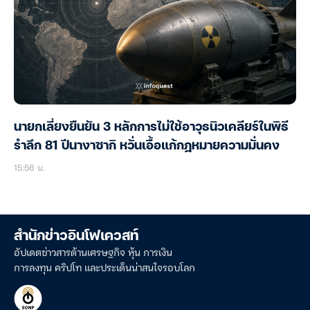
นายกเลี่ยงยืนยัน 3 หลักการไม่ใช้อาวุธนิวเคลียร์ในพิธี
รำลึก 81 ปีนางาซากิ หวั่นเอื้อแก้กฎหมายความมั่นคง
15:56 น.
สำนักข่าวอินโฟเควสท์
อัปเดตข่าวสารด้านเศรษฐกิจ หุ้น การเงิน
การลงทุน คริปโท และประเด็นน่าสนใจรอบโลก