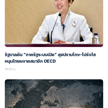
รัฐบาลดัน “ภาครัฐระบบเปิด” ลุยปราบโกง-โปร่งใส
หนุนไทยผงาดสมาชิก OECD
16:03 น.