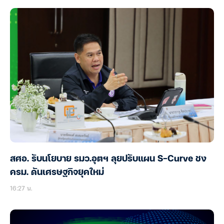
สศอ. รับนโยบาย รมว.อุตฯ ลุยปรับแผน S-Curve ชง
ครม. ดันเศรษฐกิจยุคใหม่
16:27 น.