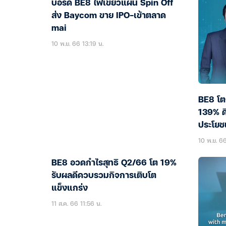
บอร์ด BE8 ไฟเขียวแผน Spin Off
ส่ง Baycom ขาย IPO-เข้าตลาด
mai
10 พ.ย. 66 13:19 น.
BE8 โตก
139% ดี
ประโยชน
10 พ.ย. 66
BE8 อวดกำไรสุทธิ Q2/66 โต 19%
รับผลดีควบรวมกิจการเติบโต
แข็งแกร่ง
11 ส.ค. 66 11:56 น.