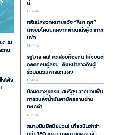
นี้
14:15 น.
ทรัมป์ส่งจดหมายแจ้ง “ลิซา คุก”
เตรียมโดนปลดจากตำแหน่งผู้ว่าการ
เฟด
ยุค AI
13:44 น.
ระทบ
รัฐบาล ลั่น! คดีสอบท้องถิ่น ไม่จบแค่
ถอดถอนผู้สอบ เดินหน้าสาวถึงผู้
ร่วมขบวนการยกแผง
13:41 น.
็งโค้ง
l
ข้อตกลงยูเครน-สหรัฐฯ อาจช่วยฟื้น
การขนส่งน้ำมันคาซัคสถานผ่าน
ทะเลดำ
13:02 น.
สนามบินซิดนีย์ป่วน! เที่ยวบินล่าช้า
กว่า 150 เที่ยว เหตุขาดแคลนเจ้า