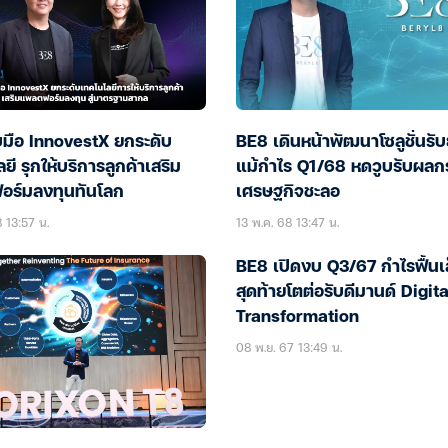
บมือ InnovestX ยกระดับ
BE8 เดินหน้าพัฒนาโซลูชั่นรับ
ยี รุกให้บริการลูกค้าเสริม
แม้กำไร Q1/68 หดวูบรับผลก
ร์มลงทุนทันโลก
เศรษฐกิจชะลอ
 13:57 น.
13 พ.ค. 68 13:47 น.
BE8 เปิดงบ Q3/67 กำไรฟื้นเล
สุดท้ายโตต่อรับดีมานด์ Digita
Transformation
08 พ.ย. 67 13:49 น.