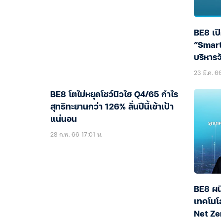
BE8 เป
“Smar
บริหาร
วด์
23 มี.ค. 6
BE8 โตไม่หยุดโชว์นิวไฮ Q4/65 กำไร
สุทธิทะยานกว่า 126% ลั่นปีนี้เข้าเป้า
แน่นอน
28 ก.พ. 66 17:01 น.
BE8 ผนึ
เทคโนโล
Net Ze