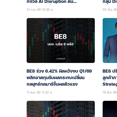
กังวล AI Disruption ดัน
กลุ่ม D
Valuation ฟื้น
21 ก.ค. 69 15:35 น.
02 มิ.ย. 6
BE8 ร่วง 6.42% ผิดหวังงบ Q1/69
BE8 ปร
พลิกขาดทุนรับผลกระทบเปลี่ยน
ลูกค้าภ
กลยุทธ์กดมาร์จิ้นหดตัวแรง
Strate
11 พ.ค. 69 11:32 น.
18 มี.ค. 6