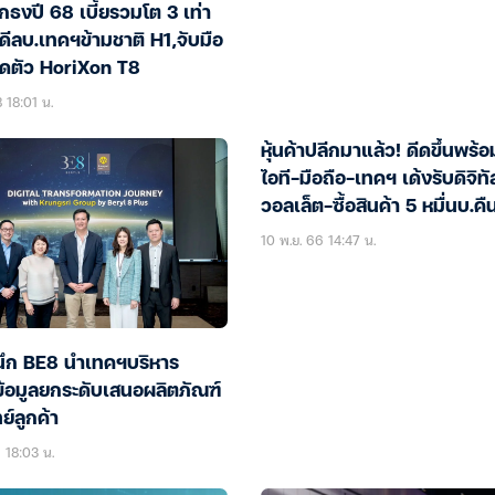
กธงปี 68 เบี้ยรวมโต 3 เท่า
ดีลบ.เทคฯข้ามชาติ H1,จับมือ
ิดตัว HoriXon T8
 18:01 น.
หุ้นค้าปลีกมาแล้ว! ดีดขึ้นพร้อ
ไอที-มือถือ-เทคฯ เด้งรับดิจิทั
วอลเล็ต-ซื้อสินค้า 5 หมื่นบ.คื
10 พ.ย. 66 14:47 น.
ึก BE8 นำเทคฯบริหาร
ข้อมูลยกระดับเสนอผลิตภัณฑ์
์ลูกค้า
 18:03 น.