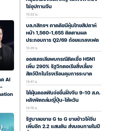
โซ่อุปทานจีน
15:52 น.
บล.กสิกรฯ คาดดัชนีหุ้นไทยสัปดาห์
หน้า 1,560-1,655 ติดตามผล
ประกอบการ Q2/69 ถ้อยแถลงเฟด
15:29 น.
ออสเตรเลียพบกรณีติดเชื้อ H5N1
เพิ่ม 290% รัฐวิกตอเรียสั่งเลี้ยง
สัตว์ปีกในโรงเรือนคุมการระบาด
าด AI
14:41 น.
I-
ไต้ฝุ่นดอลฟินจ่อขึ้นฝั่งจีน 9-10 ส.ค.
mation
หลังพัดถล่มญี่ปุ่น-ไต้หวัน
14:19 น.
รัฐบาลขยาย G to G ขายข้าวให้จีน
เพิ่มอีก 2.2 แสนตัน ส่งมอบภายในปี