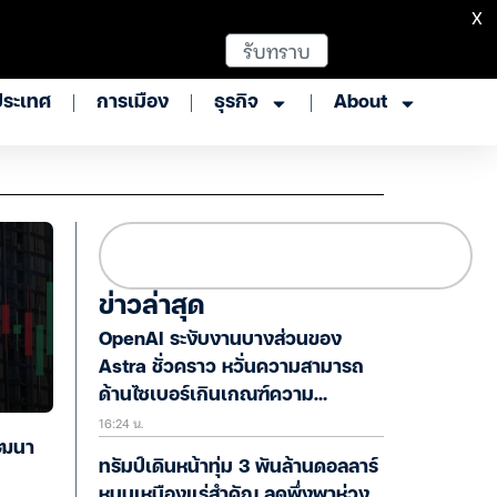
X
รับทราบ
ประเทศ
การเมือง
ธุรกิจ
About
ข่าวล่าสุด
OpenAI ระงับงานบางส่วนของ
Astra ชั่วคราว หวั่นความสามารถ
ด้านไซเบอร์เกินเกณฑ์ความ
16:24 น.
ปลอดภัย
ัฒนา
ทรัมป์เดินหน้าทุ่ม 3 พันล้านดอลลาร์
หนุนเหมืองแร่สำคัญ ลดพึ่งพาห่วง