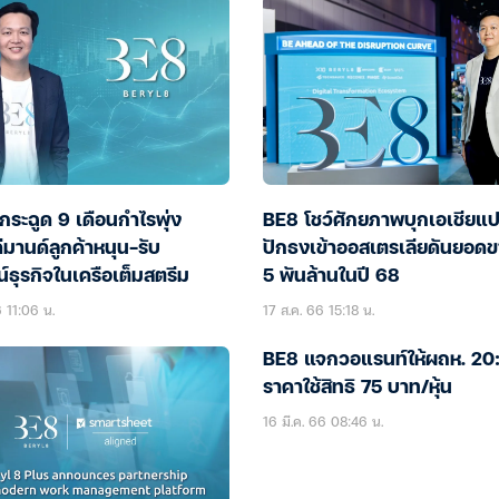
ระฉูด 9 เดือนกำไรพุ่ง
BE8 โชว์ศักยภาพบุกเอเชียแป
มานด์ลูกค้าหนุน-รับ
ปักธงเข้าออสเตรเลียดันยอด
์ธุรกิจในเครือเต็มสตรีม
5 พันล้านในปี 68
 11:06 น.
17 ส.ค. 66 15:18 น.
BE8 แจกวอแรนท์ให้ผถห. 20
ราคาใช้สิทธิ 75 บาท/หุ้น
16 มี.ค. 66 08:46 น.