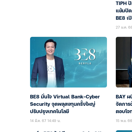
TIPH ปั
แย้มปิด
BE8 เป
27 ม.ค. 68
BE8 มั่นใจ Virtual Bank-Cyber
BAY ผน
Security จุดพลุลงทุนครั้งใหญ่
จัดการ
ปรับปรุงเทคโนโลยี
ตอบโจทย
14 มี.ค. 67 14:49 น.
15 พ.ย. 66