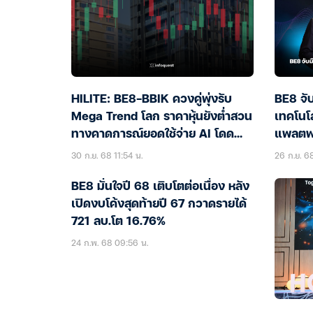
HILITE: BE8-BBIK ควงคู่พุ่งรับ
BE8 จั
Mega Trend โลก ราคาหุ้นยังต่ำสวน
เทคโนโล
ทางคาดการณ์ยอดใช้จ่าย AI โดด
แพลตฟอ
เด่น
30 ก.ย. 68 11:54 น.
26 ก.ย. 68
BE8 มั่นใจปี 68 เติบโตต่อเนื่อง หลัง
เปิดงบโค้งสุดท้ายปี 67 กวาดรายได้
721 ลบ.โต 16.76%
24 ก.พ. 68 09:56 น.