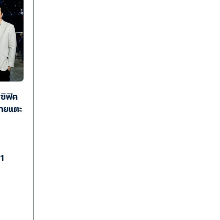
ซิฟิค
ขายแตะ
:1