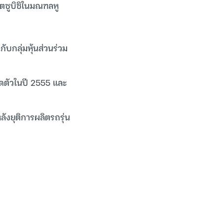
ิตซูบิชิในมณฑลหู
กับกลุ่มหุ้นส่วนร่วม
ิดตัวในปี 2555 และ
ลังยุติการผลิตรถรุ่น