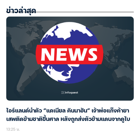
ข่าวล่าสุด
ไอร์แลนด์นำตัว “แดเนียล คินนาฮัน” เจ้าพ่อแก๊งค้ายา
เสพติดข้ามชาติขึ้นศาล หลังถูกส่งตัวข้ามแดนจากดูไบ
13:25 น.