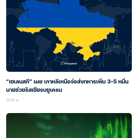
“เซเลนสกี” เผย เกาหลีเหนือจ่อส่งทหารเพิ่ม 3-5 หมื่น
นายช่วยรัสเซียรบยูเครน
13:15 น.