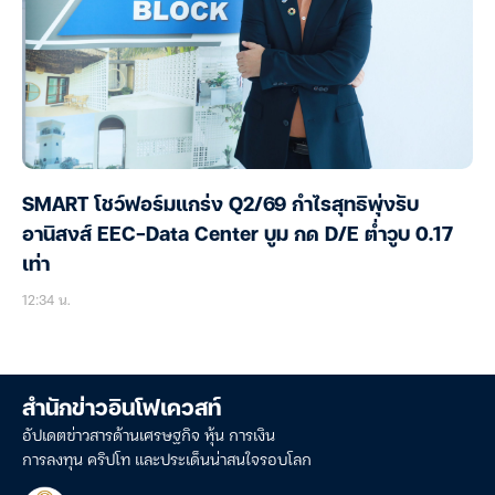
SMART โชว์ฟอร์มแกร่ง Q2/69 กำไรสุทธิพุ่งรับ
อานิสงส์ EEC-Data Center บูม กด D/E ต่ำวูบ 0.17
เท่า
12:34 น.
สำนักข่าวอินโฟเควสท์
อัปเดตข่าวสารด้านเศรษฐกิจ หุ้น การเงิน
การลงทุน คริปโท และประเด็นน่าสนใจรอบโลก