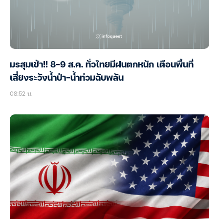
มรสุมเข้า!! 8-9 ส.ค. ทั่วไทยมีฝนตกหนัก เตือนพื้นที่
เสี่ยงระวังน้ำป่า-น้ำท่วมฉับพลัน
08:52 น.