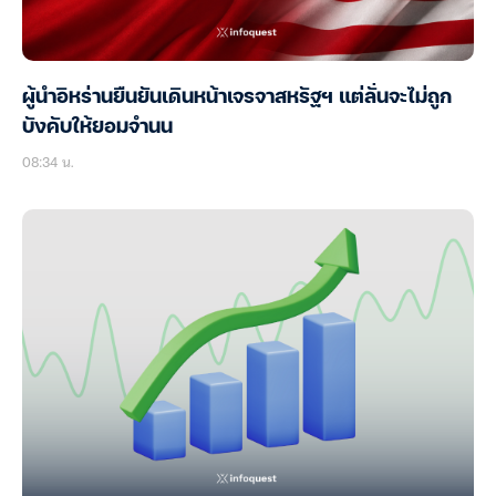
ผู้นำอิหร่านยืนยันเดินหน้าเจรจาสหรัฐฯ แต่ลั่นจะไม่ถูก
บังคับให้ยอมจำนน
08:34 น.