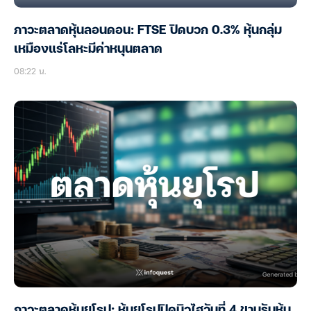
ภาวะตลาดหุ้นลอนดอน: FTSE ปิดบวก 0.3% หุ้นกลุ่ม
เหมืองแร่โลหะมีค่าหนุนตลาด
08:22 น.
ภาวะตลาดหุ้นยุโรป: หุ้นยุโรปปิดนิวไฮวันที่ 4 ขานรับหุ้น