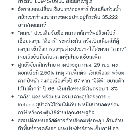
ที่ระดับ 1.0945/0950 ดอลลาร์/ยูโร
อัตราแลกเปลี่ยนเงินบาท/ดอลลาร์ ถัวเฉลี่ยถ่วงน้ำ
หนักระหว่างธนาคารของธปท.อยู่ที่ระดับ 35.222
บาท/ดอลลาร์
“ตลท.” ประเดิมจับมือ ตลาดหลักทรัพย์สิงคโปร์
เชื่อมลงทุน “ดีอาร์” ระหว่างกัน หวังเป็นเลือกให้ผู้
ลงทุน เข้าถึงการลงทุนต่างประเทศได้สะดวก “ภากร”
เผยเล็งจับมือกับตลาดหุ้นในอาเซียนเพิ่ม
ศูนย์วิจัยกสิกรไทย คาดประชุม กนง. 29 พ.ย. คง
ดอกเบี้ยที่ 2.50% เหตุ ศก.ฟื้นตัว-เงินเฟ้อลด พร้อม
คาดปีหน้า คงต่อเนื่องทั้งปี 67 หาก “จีดีพี” ขยายตัว
ได้ไม่ต่ำกว่า ปี 66-เงินเฟ้อทรงตัวในกรอบ 1-3%
“คลัง” แจง พร้อมชง ครม.เคาะลุยโครงการ e-
Refund ชูนำค่าใช้จ่ายไม่เกิน 5 หมื่นบาทลดหย่อน
ภาษี หวังกระตุ้นใช้จ่ายปลุกเศรษฐกิจ
สศช.เตือนงบสวัสดิการด้านสังคมพุ่งทะลุ 1 ล้านล้าน
ทำพื้นที่การคลังลด แนะประสิทธิภาพเก็บภาษี ลด