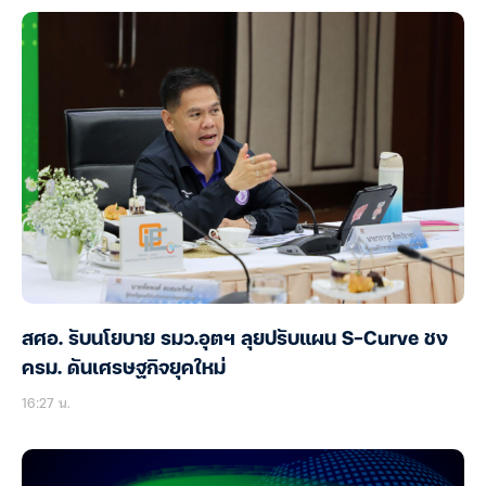
สศอ. รับนโยบาย รมว.อุตฯ ลุยปรับแผน S-Curve ชง
ครม. ดันเศรษฐกิจยุคใหม่
16:27 น.