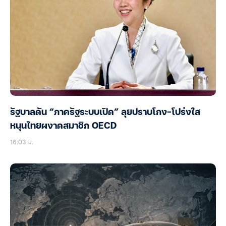
รัฐบาลดัน “ภาครัฐระบบเปิด” ลุยปราบโกง-โปร่งใส
หนุนไทยผงาดสมาชิก OECD
16:03 น.