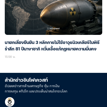
นายกเลี่ยงยืนยัน 3 หลักการไม่ใช้อาวุธนิวเคลียร์ในพิธี
รำลึก 81 ปีนางาซากิ หวั่นเอื้อแก้กฎหมายความมั่นคง
15:56 น.
สำนักข่าวอินโฟเควสท์
อัปเดตข่าวสารด้านเศรษฐกิจ หุ้น การเงิน
การลงทุน คริปโท และประเด็นน่าสนใจรอบโลก