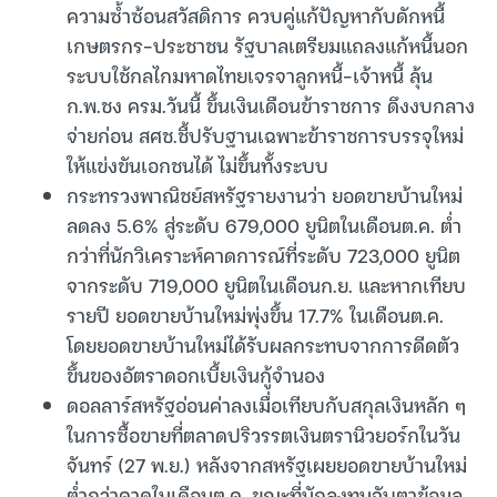
ความซ้ำซ้อนสวัสดิการ ควบคู่แก้ปัญหากับดักหนี้
เกษตรกร-ประชาชน รัฐบาลเตรียมแถลงแก้หนี้นอก
ระบบใช้กลไกมหาดไทยเจรจาลูกหนี้-เจ้าหนี้ ลุ้น
ก.พ.ชง ครม.วันนี้ ขึ้นเงินเดือนข้าราชการ ดึงงบกลาง
จ่ายก่อน สศช.ชี้ปรับฐานเฉพาะข้าราชการบรรจุใหม่
ให้แข่งขันเอกชนได้ ไม่ขึ้นทั้งระบบ
กระทรวงพาณิชย์สหรัฐรายงานว่า ยอดขายบ้านใหม่
ลดลง 5.6% สู่ระดับ 679,000 ยูนิตในเดือนต.ค. ต่ำ
กว่าที่นักวิเคราะห์คาดการณ์ที่ระดับ 723,000 ยูนิต
จากระดับ 719,000 ยูนิตในเดือนก.ย. และหากเทียบ
รายปี ยอดขายบ้านใหม่พุ่งขึ้น 17.7% ในเดือนต.ค.
โดยยอดขายบ้านใหม่ได้รับผลกระทบจากการดีดตัว
ขึ้นของอัตราดอกเบี้ยเงินกู้จำนอง
ดอลลาร์สหรัฐอ่อนค่าลงเมื่อเทียบกับสกุลเงินหลัก ๆ
ในการซื้อขายที่ตลาดปริวรรตเงินตรานิวยอร์กในวัน
จันทร์ (27 พ.ย.) หลังจากสหรัฐเผยยอดขายบ้านใหม่
ต่ำกว่าคาดในเดือนต.ค. ขณะที่นักลงทุนจับตาข้อมูล