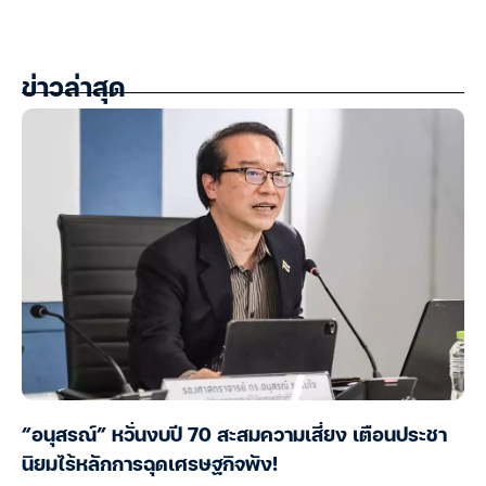
ข่าวล่าสุด
“อนุสรณ์” หวั่นงบปี 70 สะสมความเสี่ยง เตือนประชา
นิยมไร้หลักการฉุดเศรษฐกิจพัง!