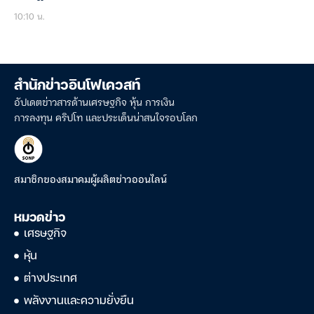
10:10 น.
สำนักข่าวอินโฟเควสท์
อัปเดตข่าวสารด้านเศรษฐกิจ หุ้น การเงิน
การลงทุน คริปโท และประเด็นน่าสนใจรอบโลก
สมาชิกของสมาคมผู้ผลิตข่าวออนไลน์
หมวดข่าว
เศรษฐกิจ
หุ้น
ต่างประเทศ
พลังงานและความยั่งยืน