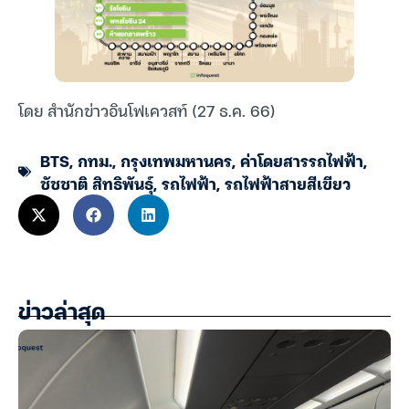
โดย สำนักข่าวอินโฟเควสท์ (27 ธ.ค. 66)
BTS
,
กทม.
,
กรุงเทพมหานคร
,
ค่าโดยสารรถไฟฟ้า
,
ชัชชาติ สิทธิพันธุ์
,
รถไฟฟ้า
,
รถไฟฟ้าสายสีเขียว
ข่าวล่าสุด