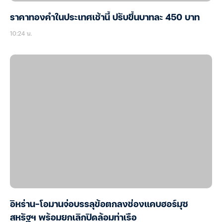
ราคาทองคำในประเทศเช้านี้ ปรับขึ้นบาทละ 450 บาท
10:24 น.
อิหร่าน-โอมานจ่อบรรลุข้อตกลงช่องแคบฮอร์มุซ
สหรัฐฯ พร้อมยกเลิกปิดล้อมท่าเรือ