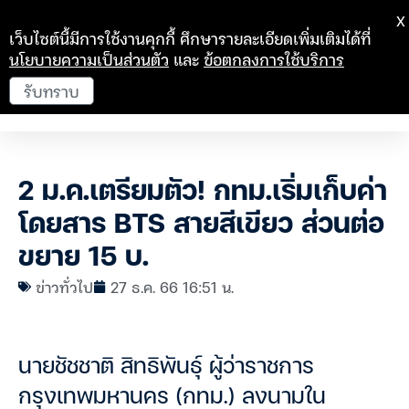
X
เว็บไซต์นี้มีการใช้งานคุกกี้ ศึกษารายละเอียดเพิ่มเติมได้ที่
นโยบายความเป็นส่วนตัว
และ
ข้อตกลงการใช้บริการ
รับทราบ
2 ม.ค.เตรียมตัว! กทม.เริ่มเก็บค่า
โดยสาร BTS สายสีเขียว ส่วนต่อ
ขยาย 15 บ.
ข่าวทั่วไป
27 ธ.ค. 66 16:51 น.
นายชัชชาติ สิทธิพันธุ์ ผู้ว่าราชการ
กรุงเทพมหานคร (กทม.) ลงนามใน