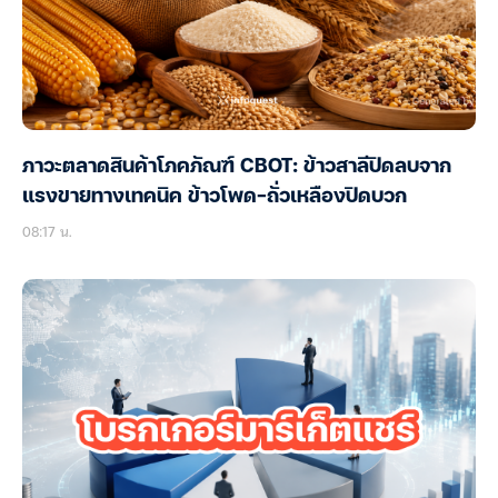
ภาวะตลาดสินค้าโภคภัณฑ์ CBOT: ข้าวสาลีปิดลบจาก
แรงขายทางเทคนิค ข้าวโพด-ถั่วเหลืองปิดบวก
08:17 น.