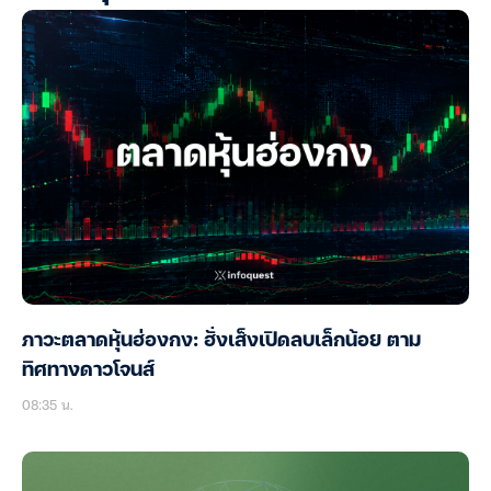
ภาวะตลาดหุ้นฮ่องกง: ฮั่งเส็งเปิดลบเล็กน้อย ตาม
ทิศทางดาวโจนส์
08:35 น.