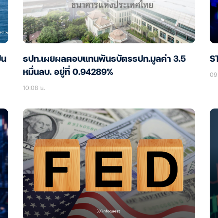
็น
ธปท.เผยผลตอบแทนพันธบัตรธปท.มูลค่า 3.5
ST
หมื่นลบ. อยู่ที่ 0.94289%
09
10:08 น.