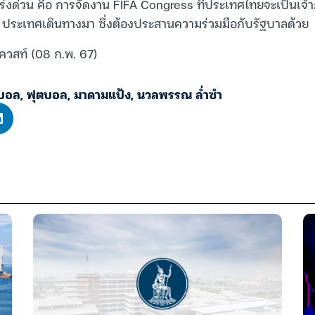
งเร่งด่วน คือ การจัดงาน FIFA Congress​ ที่ประเทศไทยจะเป็นเจ้าภ
1 ประเทศเดินทางมา ซึ่งต้องประสานความร่วมมือกับรัฐบาลด้วย
เควสท์ (08 ก.พ. 67)
บอล
,
ฟุตบอล
,
มาดามแป้ง
,
​นวลพรรณ ล่ำซำ