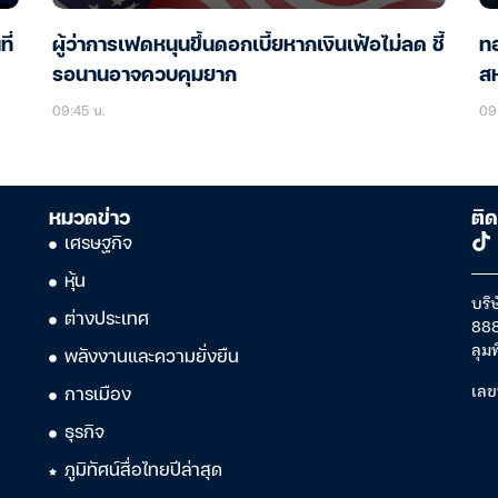
ี่
ผู้ว่าการเฟดหนุนขึ้นดอกเบี้ยหากเงินเฟ้อไม่ลด ชี้
ทอ
รอนานอาจควบคุมยาก
สห
09:45 น.
09
หมวดข่าว
ติด
เศรษฐกิจ
หุ้น
บริษ
ต่างประเทศ
888
ลุม
พลังงานและความยั่งยืน
เลข
การเมือง
ธุรกิจ
ภูมิทัศน์สื่อไทยปีล่าสุด