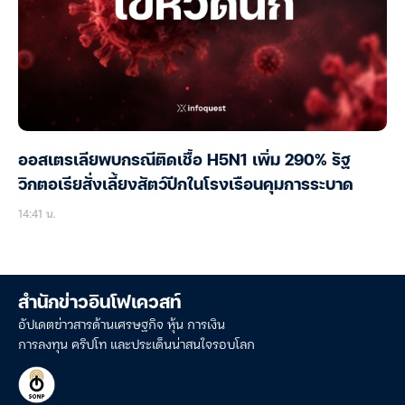
ออสเตรเลียพบกรณีติดเชื้อ H5N1 เพิ่ม 290% รัฐ
วิกตอเรียสั่งเลี้ยงสัตว์ปีกในโรงเรือนคุมการระบาด
14:41 น.
สำนักข่าวอินโฟเควสท์
อัปเดตข่าวสารด้านเศรษฐกิจ หุ้น การเงิน
การลงทุน คริปโท และประเด็นน่าสนใจรอบโลก