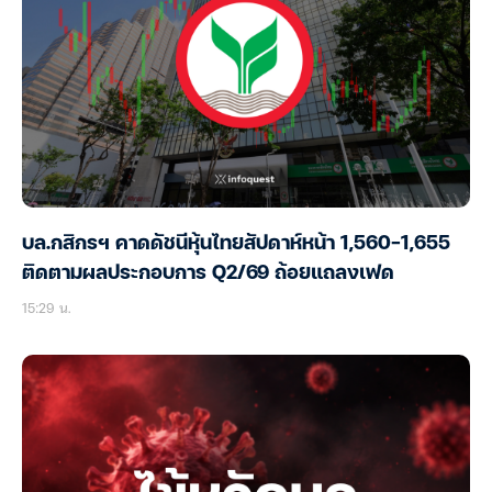
บล.กสิกรฯ คาดดัชนีหุ้นไทยสัปดาห์หน้า 1,560-1,655
ติดตามผลประกอบการ Q2/69 ถ้อยแถลงเฟด
15:29 น.