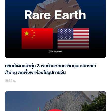
ทรัมป์เดินหน้าทุ่ม 3 พันล้านดอลลาร์หนุนเหมืองแร่
สำคัญ ลดพึ่งพาห่วงโซ่อุปทานจีน
15:52 น.