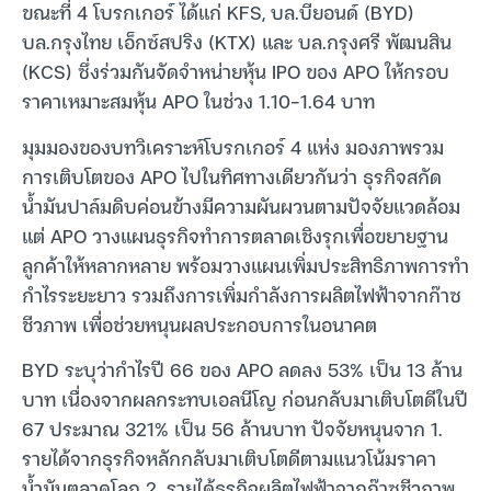
ขณะที่ 4 โบรกเกอร์ ได้แก่ KFS, บล.บียอนด์ (BYD)
บล.กรุงไทย เอ็กซ์สปริง (KTX) และ บล.กรุงศรี พัฒนสิน
(KCS) ซึ่งร่วมกันจัดจำหน่ายหุ้น IPO ของ APO ให้กรอบ
ราคาเหมาะสมหุ้น APO ในช่วง 1.10-1.64 บาท
มุมมองของบทวิเคราะห์โบรกเกอร์ 4 แห่ง มองภาพรวม
การเติบโตของ APO ไปในทิศทางเดียวกันว่า ธุรกิจสกัด
น้ำมันปาล์มดิบค่อนข้างมีความผันผวนตามปัจจัยแวดล้อม
แต่ APO วางแผนธุรกิจทำการตลาดเชิงรุกเพื่อขยายฐาน
ลูกค้าให้หลากหลาย พร้อมวางแผนเพิ่มประสิทธิภาพการทำ
กำไรระยะยาว รวมถึงการเพิ่มกำลังการผลิตไฟฟ้าจากก๊าซ
ชีวภาพ เพื่อช่วยหนุนผลประกอบการในอนาคต
BYD ระบุว่ากำไรปี 66 ของ APO ลดลง 53% เป็น 13 ล้าน
บาท เนื่องจากผลกระทบเอลนีโญ ก่อนกลับมาเติบโตดีในปี
67 ประมาณ 321% เป็น 56 ล้านบาท ปัจจัยหนุนจาก 1.
รายได้จากธุรกิจหลักกลับมาเติบโตดีตามแนวโน้มราคา
น้ำมันตลาดโลก 2. รายได้ธุรกิจผลิตไฟฟ้าจากก๊าซชีวภาพ