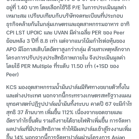
อยู่ที่ 1.40 บาท โดยเลือกใช้วิธี P/E ในการประเมินมูลค่า
เหมาะสม เปรียบเทียบกับบริษัทจดทะเบียนที่ประกอบ
ธุรกิจคล้ายกันในกลุ่มเกษตรและอุตสาหกรรมอาหาร อาทิ
CPI LST UPOIC และ UVAN มีค่าเฉลี่ย PER ของ Peer
ย้อนหลัง 3 ปีที่ 8.8 เท่า แต่จากแนวโน้มกำไรต่อหุ้นของ
APO มีโอกาสเติบโตอัตราสูงกว่ากลุ่ม ด้วยสาเหตุหลักจาก
โครงการปรับปรุงประสิทธิภาพภายใน จึงประเมินมูลค่า
โดยใช้ PER Multiple ที่ระดับ 11.50 เท่ำ (+1SD ของ
Peer)
KCS มองอุตสาหกรรมน้ำมันปาล์มมีทิศทางขยายตัวทั้งใน
และต่างประเทศ นอกจากนี้กระทรวงเกษตรสหรัฐวางแผน
ยุทธศาสตร์ปฏิรูปปาล์มน้ำมันทั้งระบบ คาดปี 67 จะมีกำไร
สุทธิ 37 ล้านบาท เพิ่มขึ้น 112% เนื่องจากยอดขายและ
อัตรากำไรขั้นต้น รวมถึงรายได้ขายไฟฟ้าเพิ่มขึ้น การจัดหา
ผลปาล์มที่มีประสิทธิภาพ ทำให้มีผลปาล์มเข้าสู่โรงงานเพิ่ม
ขึ้น 14% นอกจากนี้การจัดหาปาล์มผ่านโครงการ Asian