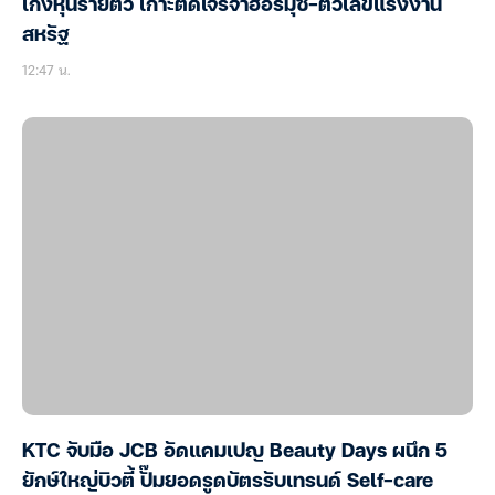
เก็งหุ้นรายตัว เกาะติดเจรจาฮอร์มุซ-ตัวเลขแรงงาน
สหรัฐ
12:47 น.
KTC จับมือ JCB อัดแคมเปญ Beauty Days ผนึก 5
ยักษ์ใหญ่บิวตี้ ปั๊มยอดรูดบัตรรับเทรนด์ Self-care