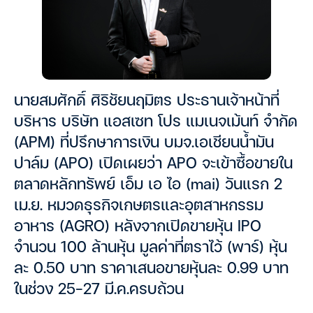
นายสมศักดิ์ ศิริชัยนฤมิตร ประธานเจ้าหน้าที่
บริหาร บริษัท แอสเซท โปร แมเนจเม้นท์ จำกัด
(APM) ที่ปรึกษาการเงิน บมจ.เอเชียนน้ำมัน
ปาล์ม (APO) เปิดเผยว่า APO จะเข้าซื้อขายใน
ตลาดหลักทรัพย์ เอ็ม เอ ไอ (mai) วันแรก 2
เม.ย. หมวดธุรกิจเกษตรและอุตสาหกรรม
อาหาร (AGRO) หลังจากเปิดขายหุ้น IPO
จำนวน 100 ล้านหุ้น มูลค่าที่ตราไว้ (พาร์) หุ้น
ละ 0.50 บาท ราคาเสนอขายหุ้นละ 0.99 บาท
ในช่วง 25-27 มี.ค.ครบถ้วน