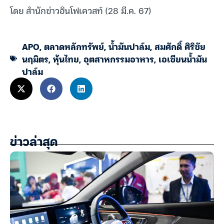
โดย สำนักข่าวอินโฟเควสท์ (28 มี.ค. 67)
APO
,
ตลาดหลักทรัพย์
,
น้ำมันปาล์ม
,
สมศักดิ์ ศิริชัย
นฤมิตร
,
หุ้นไทย
,
อุตสาหกรรมอาหาร
,
เอเชียนน้ำมัน
ปาล์ม
ข่าวล่าสุด