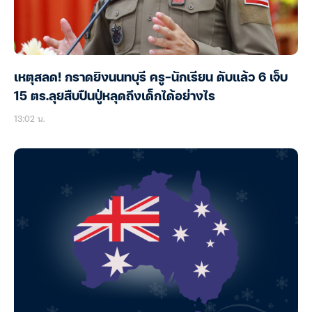
เหตุสลด! กราดยิงนนทบุรี ครู-นักเรียน ดับแล้ว 6 เจ็บ
15 ตร.ลุยสืบปืนปู่หลุดถึงเด็กได้อย่างไร
13:02 น.