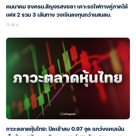
คมนาคม ชงครม.สัญจรสงขลา เคาะรถไฟทางคู่ภาคใต้
เฟส 2 รวม 3 เส้นทาง วงเงินลงทุนกว่าแสนลบ.
12:48 น.
ภาวะตลาดหุ้นไทย: ปิดเช้าลบ 0.97 จุด แกว่งแคบเน้น