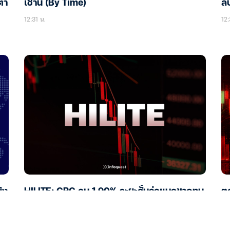
่ำ
เช้านี้ (By Time)
ลบ
12:31 น.
12:
ิง
HILITE: CRC ลบ 1.90% ระยะสั้นจ่อแบกขาดทุน
ตล
รีแบรนด์ MaxValu หลังทุ่มซื้อ 30 สาขา โบรก
หว
ยันหนุนมาร์จิ้นระยะยาว
12: