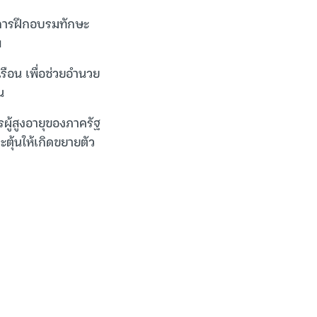
ริมการฝึกอบรมทักษะ
พ
รือน เพื่อช่วยอำนวย
น
รผู้สูงอายุของภาครัฐ
ตุ้นให้เกิดขยายตัว