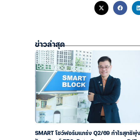
ข่าวล่าสุด
SMART โชว์ฟอร์มแกร่ง Q2/69 กำไรสุทธิพุ่