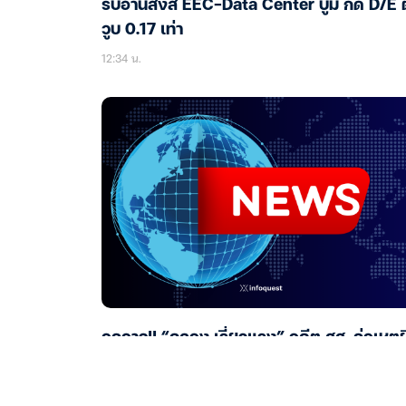
รับอานิสงส์ EEC-Data Center บูม กด D/E ต
วูบ 0.17 เท่า
12:34 น.
อุกอาจ!! “ฉลอง เรี่ยวแรง” อดีต สส. ก่อเหตุย
สนั่นกลาง อบจ.นนทบุรี บาดเจ็บ 2 ราย
12:23 น.