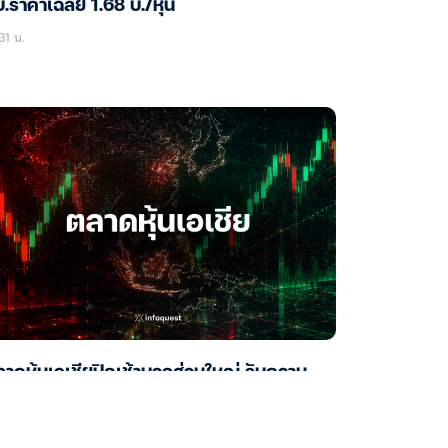
.ราคาเฉลี่ย 1.68 บ./หุ้น
31 น.
าดหุ้นเอเชียปิดเช้าบวกส่วนใหญ่ รับความ
ังเฟดไม่เร่งขึ้นดอกเบี้ย จับตาเงินเฟ้อสหรัฐฯ
05 น.