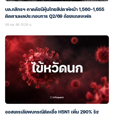
บล.กสิกรฯ คาดดัชนีหุ้นไทยสัปดาห์หน้า 1,560-1,655
ติดตามผลประกอบการ Q2/69 ถ้อยแถลงเฟด
08 ส.ค. 69 15:29 น.
ออสเตรเลียพบกรณีติดเชื้อ H5N1 เพิ่ม 290% รัฐ