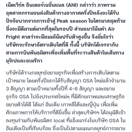
เน็ตเวิร์ค อินเตอร์เนชั่นแนล (ANI) กล่าวว่า ภาพรวม
อุตสาหกรรมขนส่งสินค้าทางอากาศครึ่งปีหลังจะได้รับ
ปัจจัยบวกจากการเข้าสู่ Peak season ในไตรมาสสุดท้าย
ซึ่งจะมีดีมานด์มากที่สุดในรอบปี ส่วนแนวโน้มค่า Air
Fright คาดว่าจะมีแนมโน้มปรับตัวสูงขึ้น จึงมั่นใจว่า
บริษัทจะรักษาอัตราเติบโตที่ดี ทั้งนี้ บริษัทได้เจรจากับ
สายการบินพันธมิตรเพื่อเพิ่มพื้นที่ระวางสินค้าในเส้นทาง
ยุโรปและอเมริกา
บริษัทได้วางกลยุทธ์ขยายธุรกิจเพื่อสร้างการเติบโตตาม
เป้าหมาย โดยครึ่งปีแรกได้รับสัญญา GSA ใหม่แล้วจำนวน
3 สัญญา ตามเป้าหมายทั้งปีที่ 4-6 สัญญา และขยาย
ธุรกิจ GSA ไปยังประเทศใหม่ๆ ที่มีศักยภาพและเศรษฐกิจ
ขยายตัวได้ดี ได้แก่ อินเดีย เกาหลีใต้และญี่ปุ่น เพื่อเพิ่ม
ศักยภาพการให้บริการที่ดียิ่งขึ้น ล่าสุดบริษัทฯ ได้อนุมัติเข้า
ลงทุนร่วมกับพันธมิตร local ที่แข็งแกร่งในบริษัท GSA ใน
อินเดียเป็นที่เรียบร้อย ซึ่งเป็นไปตามแผนกลยุทธ์การขยาย