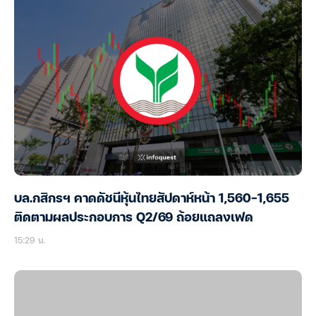
บล.กสิกรฯ คาดดัชนีหุ้นไทยสัปดาห์หน้า 1,560-1,655
ติดตามผลประกอบการ Q2/69 ถ้อยแถลงเฟด
15:29 น.