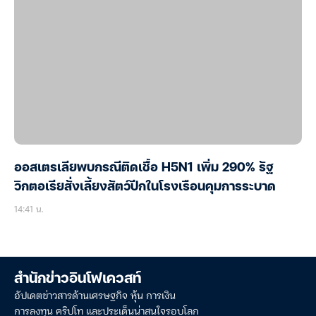
ออสเตรเลียพบกรณีติดเชื้อ H5N1 เพิ่ม 290% รัฐ
วิกตอเรียสั่งเลี้ยงสัตว์ปีกในโรงเรือนคุมการระบาด
14:41 น.
สำนักข่าวอินโฟเควสท์
อัปเดตข่าวสารด้านเศรษฐกิจ หุ้น การเงิน
การลงทุน คริปโท และประเด็นน่าสนใจรอบโลก