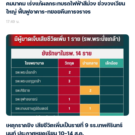
คมนาคม เร่งแก้ผลกระทบรถไฟฟ้าสีม่วง ช่วงวงเวียน
ใหญ่ ฟื้นฟูอาคาร-ทยอยคืนการจราจร
17:49 น.
เหตุกราดยิง เสียชีวิตเพิ่มเป็นรายที่ 9 รร.เทพศิรินทร์
นนท์ ประกาศหยุดเรียน 10-14 ส.ค.