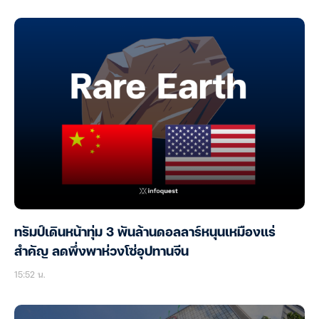
ทรัมป์เดินหน้าทุ่ม 3 พันล้านดอลลาร์หนุนเหมืองแร่
สำคัญ ลดพึ่งพาห่วงโซ่อุปทานจีน
15:52 น.