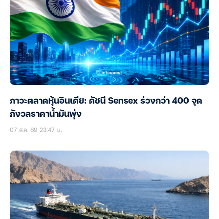
ภาวะตลาดหุ้นอินเดีย: ดัชนี Sensex ร่วงกว่า 400 จุด
กังวลราคาน้ำมันพุ่ง
07 ส.ค. 69 23:47 น.