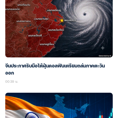
จีนประกาศรับมือไต้ฝุ่นดอลฟินเตรียมถล่มภาคตะวัน
ออก
00:39 น.