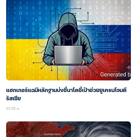
แฮกเกอร์แฉมีหลักฐานบ่งชี้นาโตชี้เป้าช่วยยูเครนโจมตี
รัสเซีย
01:28 น.