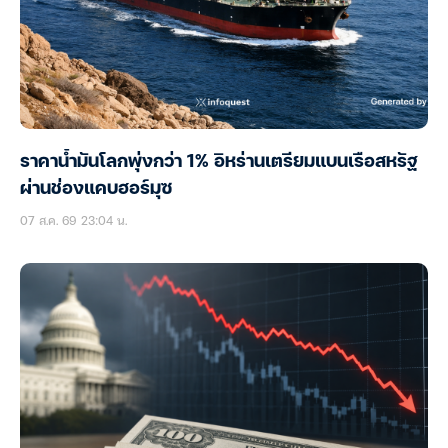
ราคาน้ำมันโลกพุ่งกว่า 1% อิหร่านเตรียมแบนเรือสหรัฐ
ผ่านช่องแคบฮอร์มุซ
07 ส.ค. 69 23:04 น.