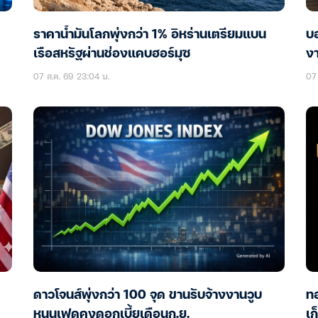
ราคาน้ำมันโลกพุ่งกว่า 1% อิหร่านเตรียมแบน
บอ
เรือสหรัฐผ่านช่องแคบฮอร์มุซ
ง
07 ส.ค. 69 23:04 น.
07 
ดาวโจนส์พุ่งกว่า 100 จุด ขานรับจ้างงานวูบ
ทอ
หนุนเฟดคงดอกเบี้ยเดือนก.ย.
เก