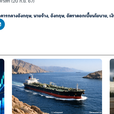
ควสท์ (20 ก.ย. 67)
าคารกลางอังกฤษ
,
นายจ้าง
,
อังกฤษ
,
อัตราดอกเบี้ยนโยบาย
,
เง