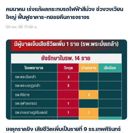
คมนาคม เร่งแก้ผลกระทบรถไฟฟ้าสีม่วง ช่วงวงเวียน
ใหญ่ ฟื้นฟูอาคาร-ทยอยคืนการจราจร
08 ส.ค. 69 17:49 น.
เหตุกราดยิง เสียชีวิตเพิ่มเป็นรายที่ 9 รร.เทพศิรินทร์