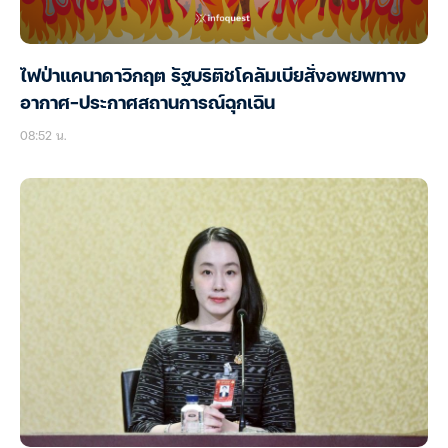
ไฟป่าแคนาดาวิกฤต รัฐบริติชโคลัมเบียสั่งอพยพทาง
อากาศ-ประกาศสถานการณ์ฉุกเฉิน
08:52 น.