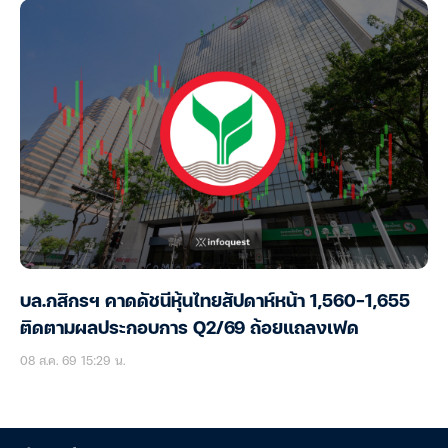
บล.กสิกรฯ คาดดัชนีหุ้นไทยสัปดาห์หน้า 1,560-1,655
ติดตามผลประกอบการ Q2/69 ถ้อยแถลงเฟด
08 ส.ค. 69 15:29 น.