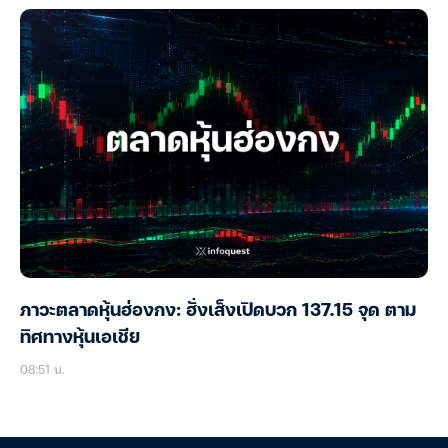
ภาวะตลาดหุ้นฮ่องกง: ฮั่งเส็งเปิดบวก 137.15 จุด ตาม
ทิศทางหุ้นเอเชีย
08:51 น.