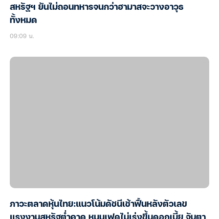
สหรัฐฯ ยันไม่ถอนทหารจนกว่าฮามาสจะวางอาวุธ
ทั้งหมด
09:09 น.
ภาวะตลาดหุ้นไทย:แนวโน้มดัชนีเช้าฟื้นหลังตัวเลข
แรงงานสหรัฐต่ำคาด หนุนเฟดไม่เร่งขึ้นดอกเบี้ย จับตา