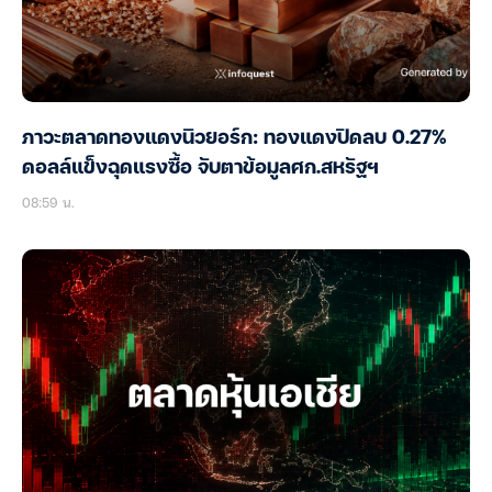
ภาวะตลาดทองแดงนิวยอร์ก: ทองแดงปิดลบ 0.27%
ดอลล์แข็งฉุดแรงซื้อ จับตาข้อมูลศก.สหรัฐฯ
08:59 น.