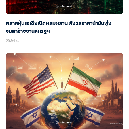
ตลาดหุ้นเอเชียเปิดผสมผสาน กังวลราคาน้ำมันพุ่ง
จับตาจ้างงานสหรัฐฯ
08:54 น.