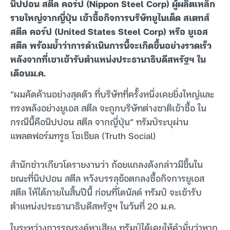
นิปปอน สตีล คอร์ป (Nippon Steel Corp) ผู้ผลิตเหล็ก
รายใหญ่จากญี่ปุ่น เข้าซื้อกิจการบริษัทยูไนเต็ด สเตทส์
สตีล คอร์ป (United States Steel Corp) หรือ ยูเอส
สตีล พร้อมย้ำว่าการดำเนินการนี้จะเกิดขึ้นอย่างรวดเร็ว
หลังจากที่เขาเข้ารับตำแหน่งประธานาธิบดีสหรัฐฯ ใน
เดือนม.ค.
“ผมคัดค้านอย่างสุดตัว ที่บริษัทที่ครั้งหนึ่งเคยยิ่งใหญ่และ
ทรงพลังอย่างยูเอส สตีล จะถูกบริษัทต่างชาติเข้าซื้อ ใน
กรณีนี้คือนิปปอน สตีล จากญี่ปุ่น” ทรัมป์ระบุผ่าน
แพลตฟอร์มทรูธ โซเชียล (Truth Social)
สำนักข่าวเกียวโดรายงานว่า ถ้อยแถลงดังกล่าวมีขึ้นใน
ขณะที่นิปปอน สตีล หวังบรรลุข้อตกลงซื้อกิจการยูเอส
สตีล ให้ได้ภายในสิ้นปีนี้ ก่อนที่โดนัลด์ ทรัมป์ จะเข้ารับ
ตำแหน่งประธานาธิบดีสหรัฐฯ ในวันที่ 20 ม.ค.
ในระหว่างการรณรงค์หาเสียง ทรัมป์ได้เคยให้คำมั่นว่าหาก