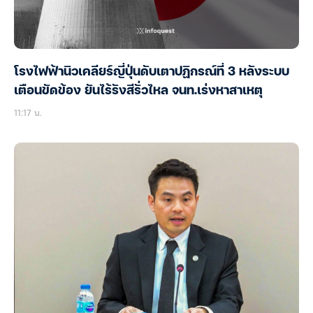
โรงไฟฟ้านิวเคลียร์ญี่ปุ่นดับเตาปฏิกรณ์ที่ 3 หลังระบบ
เตือนขัดข้อง ยันไร้รังสีรั่วไหล จนท.เร่งหาสาเหตุ
11:17 น.