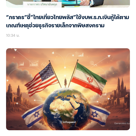
“ภราดร”ชี้”ไทยเที่ยวไทยพลัส”ใช้งบพ.ร.ก.เงินกู้ได้ตาม
เกณฑ์เหตุช่วยธุรกิจรายเล็กจากพิษสงคราม
10:34 น.