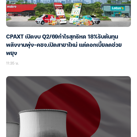
CPAXT เปิดงบ Q2/69กำไรสุทธิหด 18%รับต้นทุน
พลังงานพุ่ง-คชจ.เปิดสาขาใหม่ แต่ดอกเบี้ยลดช่วย
พยุง
11:35 น.