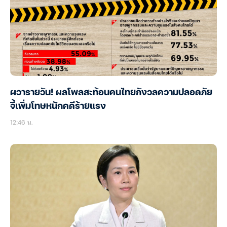
ผวารายวัน! ผลโพลสะท้อนคนไทยกังวลความปลอดภัย
จี้เพิ่มโทษหนักคดีร้ายแรง
12:46 น.