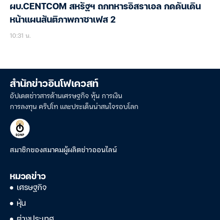
ผบ.CENTCOM สหรัฐฯ ถกทหารอิสราเอล กดดันเดิน
หน้าแผนสันติภาพกาซาเฟส 2
10:31 น.
สำนักข่าวอินโฟเควสท์
อัปเดตข่าวสารด้านเศรษฐกิจ หุ้น การเงิน
การลงทุน คริปโท และประเด็นน่าสนใจรอบโลก
สมาชิกของสมาคมผู้ผลิตข่าวออนไลน์
หมวดข่าว
เศรษฐกิจ
หุ้น
ต่างประเทศ