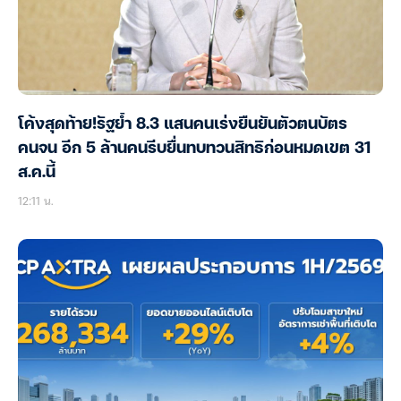
โค้งสุดท้าย!รัฐย้ำ 8.3 แสนคนเร่งยืนยันตัวตนบัตร
คนจน อีก 5 ล้านคนรีบยื่นทบทวนสิทธิก่อนหมดเขต 31
ส.ค.นี้
12:11 น.