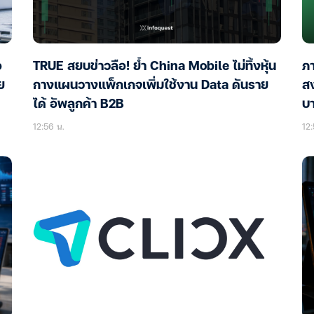
อ
TRUE สยบข่าวลือ! ย้ำ China Mobile ไม่ทิ้งหุ้น
ภา
ย
กางแผนวางแพ็กเกจเพิ่มใช้งาน Data ดันราย
ส
ได้ อัพลูกค้า B2B
บ
12:56 น.
12: