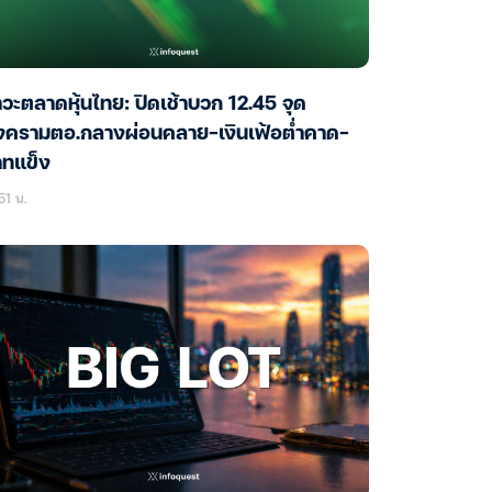
วะตลาดหุ้นไทย: ปิดเช้าบวก 12.45 จุด
งครามตอ.กลางผ่อนคลาย-เงินเฟ้อต่ำคาด-
าทแข็ง
51 น.