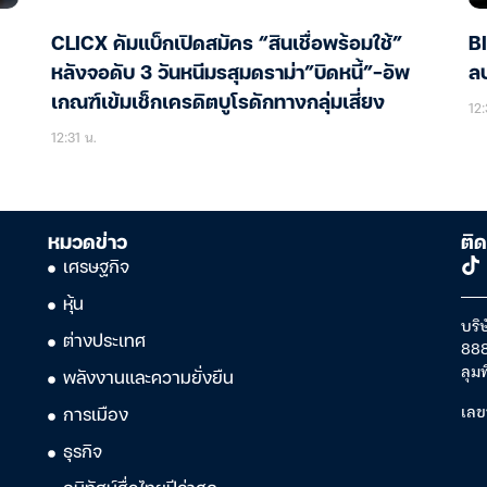
CLICX คัมแบ็กเปิดสมัคร “สินเชื่อพร้อมใช้”
BI
หลังจอดับ 3 วันหนีมรสุมดราม่า”บิดหนี้”-อัพ
ลบ
เกณฑ์เข้มเช็กเครดิตบูโรดักทางกลุ่มเสี่ยง
12:
12:31 น.
หมวดข่าว
ติด
เศรษฐกิจ
หุ้น
บริษ
ต่างประเทศ
888
ลุม
พลังงานและความยั่งยืน
เลข
การเมือง
ธุรกิจ