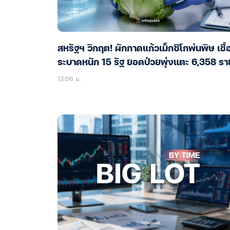
สหรัฐฯ วิกฤต! ผักกาดแก้วเม็กซิโกพ่นพิษ เชื้
ระบาดหนัก 15 รัฐ ยอดป่วยพุ่งแตะ 6,358 รา
13:06 น.