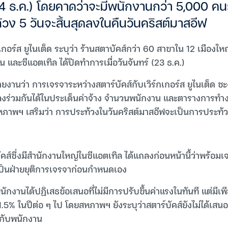
(24 ธ.ค.) โดยคาดว่าจะมีพนักงานกว่า 5,000 ค
้วง 5 วันจะสิ้นสุดลงในคืนวันคริสต์มาสอีฟ
อร์ส ยูไนเต็ด ระบุว่า ร้านสตาบัคส์กว่า 60 สาขาใน 12 เมืองให
และซีแอตเทิล ได้ปิดทำการเมื่อวันจันทร์ (23 ธ.ค.)
ยงานว่า การเจรจาระหว่างสตาร์บัคส์กับเวิร์กเกอร์ส ยูไนเต็ด ชะงั
งร่วมกันได้ในประเด็นค่าจ้าง จำนวนพนักงาน และตารางการทำง
สหภาพฯ เสริมว่า การประท้วงในวันคริสต์มาสอีฟจะเป็นการประท้วง
คส์ซึ่งมีสำนักงานใหญ่ในซีแอตเทิล ได้แถลงก่อนหน้านี้ว่าพร้อม
ป็นฝ่ายยุติการเจรจาก่อนกำหนดเอง
่มพนักงานได้ปฏิเสธข้อเสนอที่ไม่มีการปรับขึ้นค่าแรงในทันที แต่ม
ง 1.5% ในปีต่อ ๆ ไป โดยสหภาพฯ ยังระบุว่าสตาร์บัคส์ยังไม่ได้เส
ห้กับพนักงาน