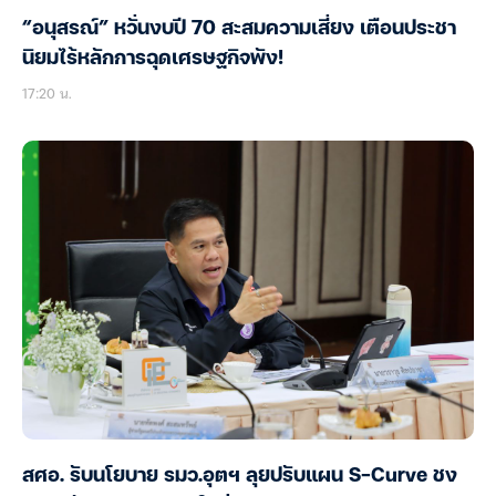
“อนุสรณ์” หวั่นงบปี 70 สะสมความเสี่ยง เตือนประชา
นิยมไร้หลักการฉุดเศรษฐกิจพัง!
17:20 น.
สศอ. รับนโยบาย รมว.อุตฯ ลุยปรับแผน S-Curve ชง