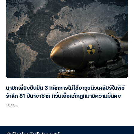
นายกเลี่ยงยืนยัน 3 หลักการไม่ใช้อาวุธนิวเคลียร์ในพิธี
รำลึก 81 ปีนางาซากิ หวั่นเอื้อแก้กฎหมายความมั่นคง
15:56 น.