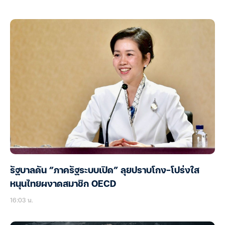
รัฐบาลดัน “ภาครัฐระบบเปิด” ลุยปราบโกง-โปร่งใส
หนุนไทยผงาดสมาชิก OECD
16:03 น.