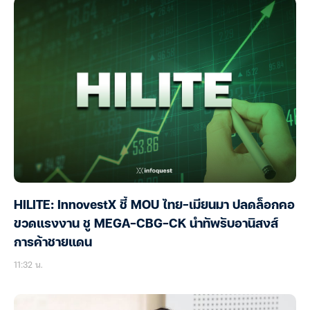
HILITE: InnovestX ชี้ MOU ไทย-เมียนมา ปลดล็อกคอ
ขวดแรงงาน ชู MEGA-CBG-CK นำทัพรับอานิสงส์
การค้าชายแดน
11:32 น.