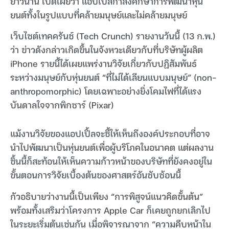
ยาวนาน เปิดเผยว่า แอปเปิ้ลกำลังศึกษาการพัฒนาหุ่น
ยนต์ทั้งในรูปแบบที่คล้ายมนุษย์และไม่คล้ายมนุษย์
เว็บไซต์เทคครันช์ (Tech Crunch) รายงานวันนี้ (13 ก.พ.)
ว่า ข่าวดังกล่าวเกิดขึ้นในจังหวะเดียวกับที่บริษัทผู้ผลิต
iPhone รายนี้ได้เผยแพร่งานวิจัยเกี่ยวกับปฏิสัมพันธ์
ระหว่างมนุษย์กับหุ่นยนต์ “ที่ไม่ได้เลียนแบบมนุษย์” (non-
anthropomorphic) โดยเฉพาะอย่างยิ่งโคมไฟที่ได้แรง
บันดาลใจจากพิกซาร์ (Pixar)
แม้งานวิจัยของแอปเปิ้ลจะชี้ให้เห็นถึงองค์ประกอบที่อาจ
นำไปพัฒนาเป็นหุ่นยนต์เพื่อผู้บริโภคในอนาคต แต่ผลงาน
ชิ้นนี้ก็สะท้อนให้เห็นความก้าวหน้าของบริษัทที่ยังคงอยู่ใน
ขั้นตอนการวิจัยเบื้องต้นของศาสตร์อันซับซ้อนนี้
กัวอธิบายว่างานนี้เป็นเพียง “การพิสูจน์แนวคิดขั้นต้น”
พร้อมทั้งเสริมว่าโครงการ Apple Car ก็เคยถูกยกเลิกไป
ในระยะเริ่มต้นเช่นกัน เมื่อพิจารณาจาก “ความคืบหน้าใน