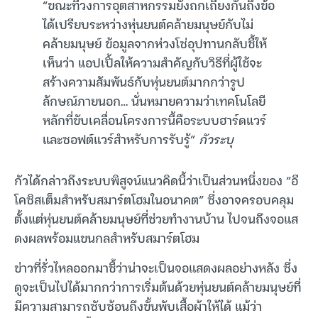
“ขณะที่วงการอุตสาหกรรมยังถกเถียงกันถึงข้อ
ได้เปรียบระหว่างหุ่นยนต์คล้ายมนุษย์กับไม่
คล้ายมนุษย์ ข้อมูลจากห่วงโซ่อุปทานกลับชี้ให้
เห็นว่า แอปเปิ้ลให้ความสำคัญกับวิธีที่ผู้ใช้จะ
สร้างความสัมพันธ์กับหุ่นยนต์มากกว่ารูป
ลักษณ์ภายนอก… นั่นหมายความว่าเทคโนโลยี
หลักที่ขับเคลื่อนโครงการนี้คือระบบฮาร์ดแวร์
และซอฟต์แวร์สำหรับการรับรู้”
กัวระบุ
กัวได้กล่าวถึงระบบพิสูจน์แนวคิดนี้ว่าเป็นส่วนหนึ่งของ “อี
โคซิสเต็มสำหรับสมาร์ตโฮมในอนาคต” ซึ่งอาจครอบคลุม
ตั้งแต่หุ่นยนต์คล้ายมนุษย์ที่ช่วยทำงานบ้าน ไปจนถึงจอแส
ดงผลพร้อมแขนกลสำหรับสมาร์ตโฮม
ข่าวที่รั่วไหลออกมาชี้ว่าน่าจะเป็นจอแสดงผลอย่างหลัง ซึ่ง
ดูจะเป็นไปได้มากกว่าการเริ่มต้นด้วยหุ่นยนต์คล้ายมนุษย์ที่
มีความสามารถซับซ้อนถึงขั้นพับเสื้อผ้าให้ได้ แม้ว่า