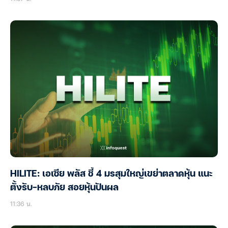
HILITE: เอเซีย พลัส ชี้ 4 มรสุมใหญ่เขย่าตลาดหุ้น แนะ
ตั้งรับ-หลบภัย สอยหุ้นปันผล
11:36 น.