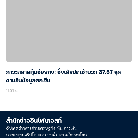
ภาวะตลาดหุ้นฮ่องกง: ฮั่งเส็งปิดเช้าบวก 37.57 จุด
ขานรับข้อมูลศก.จีน
11:31 น.
สำนักข่าวอินโฟเควสท์
อัปเดตข่าวสารด้านเศรษฐกิจ หุ้น การเงิน
การลงทุน คริปโท และประเด็นน่าสนใจรอบโลก