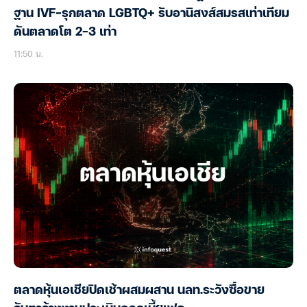
ฐาน IVF-รุกตลาด LGBTQ+ รับอานิสงส์สมรสเท่าเทียม
ดันตลาดโต 2-3 เท่า
11:50 น.
ตลาดหุ้นเอเชียปิดเช้าผสมผสาน นลท.ระวังซื้อขาย