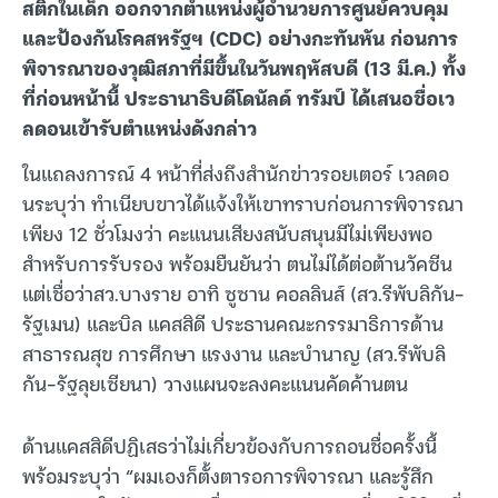
สติกในเด็ก ออกจากตำแหน่งผู้อำนวยการศูนย์ควบคุม
และป้องกันโรคสหรัฐฯ (CDC) อย่างกะทันหัน ก่อนการ
พิจารณาของวุฒิสภาที่มีขึ้นในวันพฤหัสบดี (13 มี.ค.) ทั้ง
ที่ก่อนหน้านี้ ประธานาธิบดีโดนัลด์ ทรัมป์ ได้เสนอชื่อเว
ลดอนเข้ารับตำแหน่งดังกล่าว
ในแถลงการณ์ 4 หน้าที่ส่งถึงสำนักข่าวรอยเตอร์ เวลดอ
นระบุว่า ทำเนียบขาวได้แจ้งให้เขาทราบก่อนการพิจารณา
เพียง 12 ชั่วโมงว่า คะแนนเสียงสนับสนุนมีไม่เพียงพอ
สำหรับการรับรอง พร้อมยืนยันว่า ตนไม่ได้ต่อต้านวัคซีน
แต่เชื่อว่าสว.บางราย อาทิ ซูซาน คอลลินส์ (สว.รีพับลิกัน-
รัฐเมน) และบิล แคสสิดี ประธานคณะกรรมาธิการด้าน
สาธารณสุข การศึกษา แรงงาน และบำนาญ (สว.รีพับลิ
กัน-รัฐลุยเซียนา) วางแผนจะลงคะแนนคัดค้านตน
ด้านแคสสิดีปฏิเสธว่าไม่เกี่ยวข้องกับการถอนชื่อครั้งนี้
พร้อมระบุว่า “ผมเองก็ตั้งตารอการพิจารณา และรู้สึก