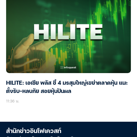
HILITE: เอเซีย พลัส ชี้ 4 มรสุมใหญ่เขย่าตลาดหุ้น แนะ
ตั้งรับ-หลบภัย สอยหุ้นปันผล
11:36 น.
สำนักข่าวอินโฟเควสท์