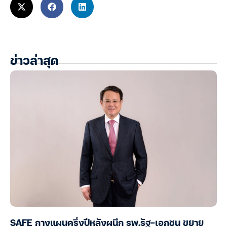
ข่าวล่าสุด
SAFE กางแผนครึ่งปีหลังผนึก รพ.รัฐ-เอกชน ขยาย