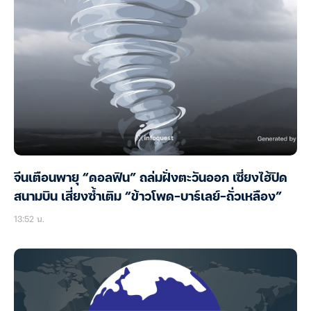
จีนเตือนพายุ “ดอลฟิน” ถล่มฝั่งตะวันออก เซี่ยงไฮ้ปิด
สนามบิน เสี่ยงซ้ำเติม “ข้าวโพด-บาร์เลย์-ถั่วเหลือง”
13:52 น.