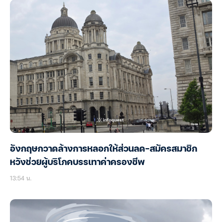
อังกฤษกวาดล้างการหลอกให้ส่วนลด-สมัครสมาชิก
หวังช่วยผู้บริโภคบรรเทาค่าครองชีพ
13:54 น.