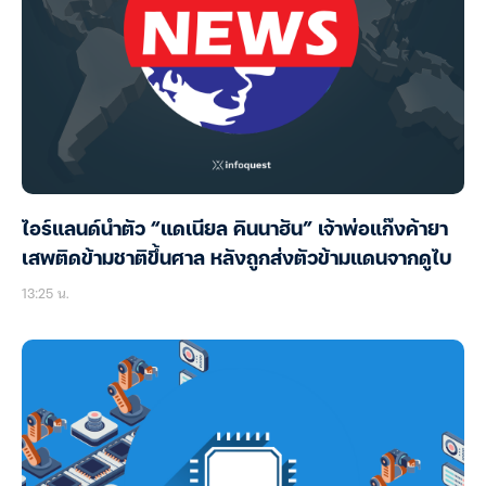
ไอร์แลนด์นำตัว “แดเนียล คินนาฮัน” เจ้าพ่อแก๊งค้ายา
เสพติดข้ามชาติขึ้นศาล หลังถูกส่งตัวข้ามแดนจากดูไบ
13:25 น.