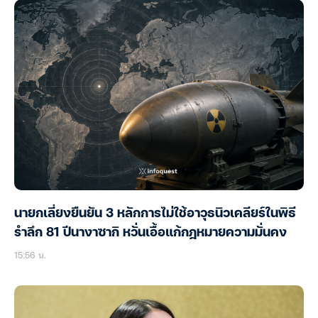
นายกเลี่ยงยืนยัน 3 หลักการไม่ใช้อาวุธนิวเคลียร์ในพิธี
รำลึก 81 ปีนางาซากิ หวั่นเอื้อแก้กฎหมายความมั่นคง
15:56 น.