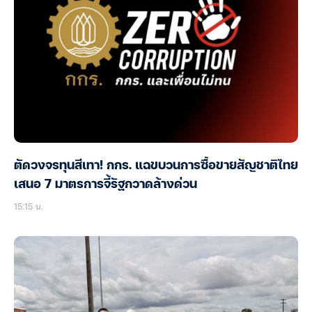
ตัดวงจรทุนสีเทา! กกร. แฉขบวนการซื้อขายสัญชาติไทย
เสนอ 7 มาตรการจี้รัฐกวาดล้างด่วน
15:15 น.