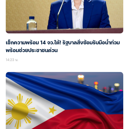
เช็กความพร้อม 14 จว.ใต้! รัฐบาลสั่งซ้อมรับมือน้ำท่วม
พร้อมช่วยประชาชนด่วน
14:23 น.