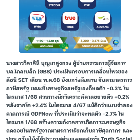
นางสาววิลาสินี บุญมาสูงทรง ผู้ช่วยกรรมการผู้จัดการ
บล.โกลเบล็ก (GBS) ประเมินกรอบการเคลื่อนไหวของ
ดัชนี SET เดือน พ.ค.68 ยังแกว่งผันผวน จับตามาตรการ
ภาษีสหรัฐ ขณะที่เศรษฐกิจสหรัฐเองก็หดตัว -0.3% ใน
ไตรมาส 1/68 สวนทางนักวิเคราะห์คาดขยายตัว +0.2%
หลังจากโต +2.4% ในไตรมาส 4/67 แม้ดีกว่าแบบจำลอง
คาดการณ์ GDPNow ที่ประเมินว่าจะหดตัว -2.7% ใน
ไตรมาส 1/68 สร้างความกังวลการเกิดภาวะเศรษฐกิจ
ถดถอยในสหรัฐจากมาตรการเรียกเก็บภาษีศุลกากร และ
ปธน.ทรัมป์ยังได้ประกาศผ่านแพลตฟอร์ม Truth Social