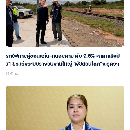
รถไฟทางคู่ขอนแก่น-หนองคาย คืบ 9.6% คาดเสร็จปี
71 ขร.เร่งระบบรางรับงานใหญ่”พืชสวนโลก”จ.อุดรฯ
14:41 น.