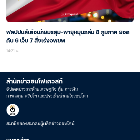
ฟิลิปปินส์เตือนภัยมรสุม-พายุหมุนถล่ม 8 ภูมิภาค ยอด
ดับ 6 เจ็บ 7 สั่งเร่งอพยพ
14:21 น.
สำนักข่าวอินโฟเควสท์
อัปเดตข่าวสารด้านเศรษฐกิจ หุ้น การเงิน
การลงทุน คริปโท และประเด็นน่าสนใจรอบโลก
สมาชิกของสมาคมผู้ผลิตข่าวออนไลน์