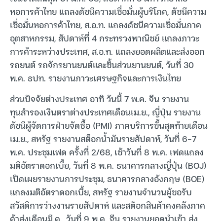
หอการค้าไทย แถลงดัชนีความเชื่อมั่นผู้บริโภค, ดัชนีความ
เชื่อมั่นหอการค้าไทย, ส.อ.ท. แถลงดัชนีความเชื่อมั่นภาค
อุตสาหกรรม, สัปดาห์ที่ 4 กระทรวงพาณิชย์ แถลงภาวะ
การค้าระหว่างประเทศ, ส.อ.ท. แถลงยอดผลิตและส่งออก
รถยนต์ รถจักรยานยนต์และชิ้นส่วนยานยนต์, วันที่ 30
พ.ค. ธปท. รายงานภาวะเศรษฐกิจและการเงินไทย
ส่วนปัจจัยต่างประเทศ อาทิ วันนี้ 7 พ.ค. จีน รายงาน
ทุนสำรองเงินตราต่างประเทศเดือนเม.ย., ญี่ปุ่น รายงาน
ดัชนีผู้จัดการฝ่ายจัดซื้อ (PMI) ภาคบริการขั้นสุดท้ายเดือน
เม.ย., สหรัฐ รายงานสต็อกน้ำมันรายสัปดาห์, วันที่ 6-7
พ.ค. ประชุมเฟด ครั้งที่ 2/68, เช้าวันที่ 8 พ.ค. เฟดแถลง
มติอัตราดอกเบี้ย, วันที่ 8 พ.ค. ธนาคารกลางญี่ปุ่น (BOJ)
เปิดเผยรายงานการประชุม, ธนาคารกลางอังกฤษ (BOE)
แถลงมติอัตราดอกเบี้ย, สหรัฐ รายงานจำนวนผู้ขอรับ
สวัสดิการว่างงานรายสัปดาห์ และสต็อกสินค้าคงคลังภาค
ค้าส่งเดือนมี.ค., วันที่ 9 พ.ค. จีน รายงานยอดนำเข้า ส่ง