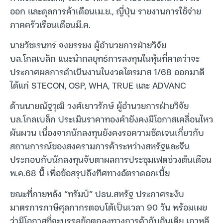
ออก และดุลการค้าเดือนเม.ย., ญี่ปุ่น รายงานการใช้จ่าย
ภาคครัวเรือนเดือนมี.ค.
นายวัชเรนทร์ จงยรรยง ผู้อำนวยการฝ่ายวิจัย
บล.โกลเบล็ก แนะนำกลยุทธ์การลงทุนในหุ้นที่คาดว่าจะ
ประกาศผลการดำเนินงานในงวดไตรมาส 1/68 ออกมาดี
ได้แก่ STECON, OSP, WHA, TRUE และ ADVANC
ด้านนายณัฐวุฒิ วงศ์เยาวรักษ์ ผู้อำนวยการฝ่ายวิจัย
บล.โกลเบล็ก ประเมินราคาทองคำยังคงมีโอกาสเคลื่อนไหว
ผันผวน เนื่องจากนักลงทุนยังคงรอความชัดเจนเกี่ยวกับ
สถานการณ์ของสงครามการค้าระหว่างสหรัฐและจีน
ประกอบกับนักลงทุนจับตาผลการประชุมเฟดช่วงต้นเดือน
พ.ค.68 นี้ เพื่อข้อสรุปถึงทิศทางอัตราดอกเบี้ย
ขณะที่ภายหลัง “ทรัมป์” ปธน.สหรัฐ ประกาศระงับ
มาตรการภาษีศุลกากรตอบโต้เป็นเวลา 90 วัน พร้อมเผย
ว่ามีโอกาสที่จะบรรลุข้อตกลงทางการค้ากับอินเดีย เกาหลี