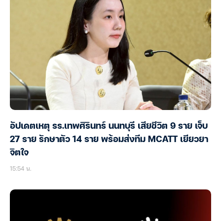
อัปเดตเหตุ รร.เทพศิรินทร์ นนทบุรี เสียชีวิต 9 ราย เจ็บ
27 ราย รักษาตัว 14 ราย พร้อมส่งทีม MCATT เยียวยา
จิตใจ
15:54 น.