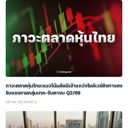
ภาวะตลาดหุ้นไทย:แนวโน้มดัชนีเช้าแกว่งไซด์เวย์อิงทางลง
รับแรงขายกลุ่มเทค-จับตางบ Q2/69
06 ส.ค. 69 09:05 น.