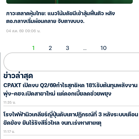
ภาวะตลาดหุ้นไทย: แนวโน้มดัชนีเช้าลุ้นฟื้นตัว หลัง
ตอ.กลางเริ่มผ่อนคลาย จับตางบบจ.
04 ส.ค. 69 09:06 น.
1
2
3
…
10
ข่าวล่าสุด
CPAXT เปิดงบ Q2/69กำไรสุทธิหด 18%รับต้นทุนพลังงาน
พุ่ง-คชจ.เปิดสาขาใหม่ แต่ดอกเบี้ยลดช่วยพยุง
11:35 น.
โรงไฟฟ้านิวเคลียร์ญี่ปุ่นดับเตาปฏิกรณ์ที่ 3 หลังระบบเตือน
ขัดข้อง ยันไร้รังสีรั่วไหล จนท.เร่งหาสาเหตุ
11:17 น.