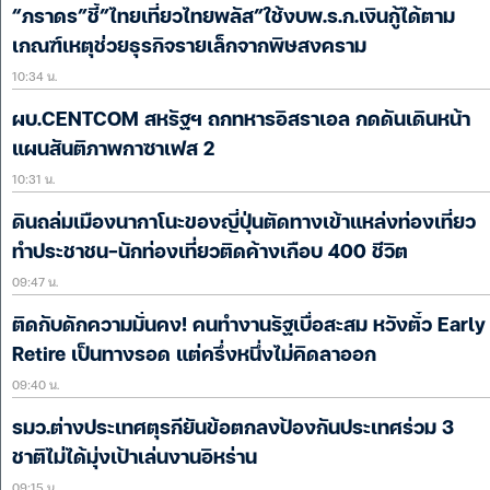
“ภราดร”ชี้”ไทยเที่ยวไทยพลัส”ใช้งบพ.ร.ก.เงินกู้ได้ตาม
เกณฑ์เหตุช่วยธุรกิจรายเล็กจากพิษสงคราม
10:34 น.
ผบ.CENTCOM สหรัฐฯ ถกทหารอิสราเอล กดดันเดินหน้า
แผนสันติภาพกาซาเฟส 2
10:31 น.
ดินถล่มเมืองนากาโนะของญี่ปุ่นตัดทางเข้าแหล่งท่องเที่ยว
ทำประชาชน-นักท่องเที่ยวติดค้างเกือบ 400 ชีวิต
09:47 น.
ติดกับดักความมั่นคง! คนทำงานรัฐเบื่อสะสม หวังตั๋ว Early
Retire เป็นทางรอด แต่ครึ่งหนึ่งไม่คิดลาออก
09:40 น.
รมว.ต่างประเทศตุรกียันข้อตกลงป้องกันประเทศร่วม 3
ชาติไม่ได้มุ่งเป้าเล่นงานอิหร่าน
09:15 น.