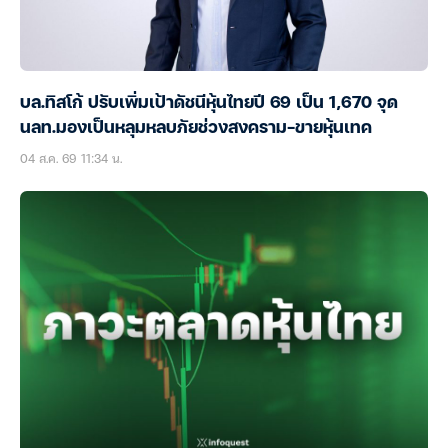
บล.ทิสโก้ ปรับเพิ่มเป้าดัชนีหุ้นไทยปี 69 เป็น 1,670 จุด
นลท.มองเป็นหลุมหลบภัยช่วงสงคราม-ขายหุ้นเทค
04 ส.ค. 69 11:34 น.