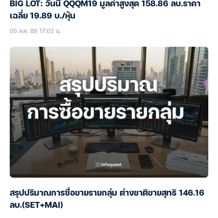
BIG LOT: วันนี้ QQQM19 มูลค่าสูงสุด 158.86 ลบ.ราคา
เฉลี่ย 19.89 บ./หุ้น
05 ส.ค. 69 17:02 น.
สรุปปริมาณการซื้อขายรายกลุ่ม ต่างชาติขายสุทธิ 146.16
ลบ.(SET+MAI)