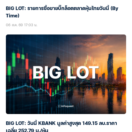
BIG LOT: รายการซื้อขายบิ๊กล็อตตลาดหุ้นไทยวันนี้ (By
Time)
06 ส.ค. 69 17:03 น.
BIG LOT: วันนี้ KBANK มูลค่าสูงสุด 149.15 ลบ.ราคา
เฉลี่ย 252.79 บ./หุ้น