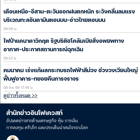
เตือนเหนือ-อีสาน-ตะวันออกฝนตกหนัก ระวังคลื่นลมแรง
บริเวณทะลอันดามันตอนบน-อ่าวไทยตอนบน
09:09 น.
ไฟป่าแคนาดาวิกฤต รัฐบริติชโคลัมเบียสั่งอพยพทาง
อากาศ-ประกาศสถานการณ์ฉุกเฉิน
08:52 น.
คมนาคม เร่งแก้ผลกระทบรถไฟฟ้าสีม่วง ช่วงวงเวียนใหญ่
ฟื้นฟูอาคาร-ทยอยคืนการจราจร
08 ส.ค. 69 17:49 น.
ดูข่าวทั้งหมด >>
สำนักข่าวอินโฟเควสท์
อัปเดตข่าวสารด้านเศรษฐกิจ หุ้น การเงิน
การลงทุน คริปโท และประเด็นน่าสนใจรอบโลก