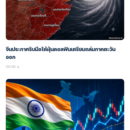
จีนประกาศรับมือไต้ฝุ่นดอลฟินเตรียมถล่มภาคตะวัน
ออก
00:39 น.