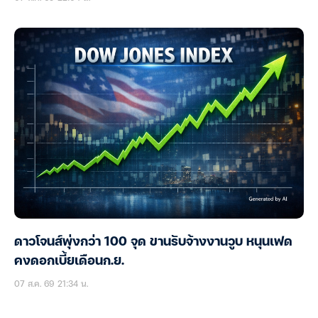
ดาวโจนส์พุ่งกว่า 100 จุด ขานรับจ้างงานวูบ หนุนเฟด
คงดอกเบี้ยเดือนก.ย.
07 ส.ค. 69 21:34 น.