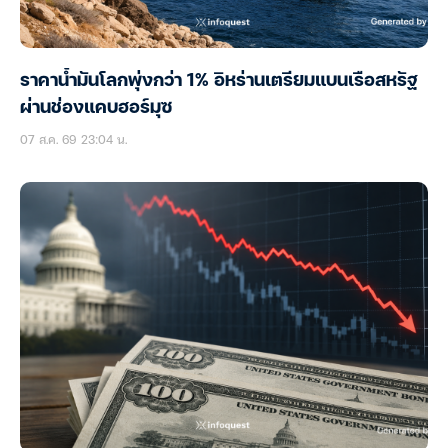
ราคาน้ำมันโลกพุ่งกว่า 1% อิหร่านเตรียมแบนเรือสหรัฐ
ผ่านช่องแคบฮอร์มุซ
07 ส.ค. 69 23:04 น.