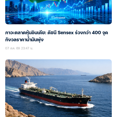
ภาวะตลาดหุ้นอินเดีย: ดัชนี Sensex ร่วงกว่า 400 จุด
กังวลราคาน้ำมันพุ่ง
07 ส.ค. 69 23:47 น.