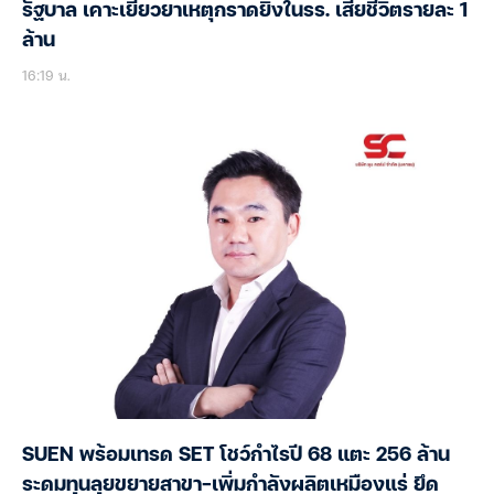
รัฐบาล เคาะเยียวยาเหตุกราดยิงในรร. เสียชีวิตรายละ 1
ล้าน
16:19 น.
SUEN พร้อมเทรด SET โชว์กำไรปี 68 แตะ 256 ล้าน
ระดมทุนลุยขยายสาขา-เพิ่มกำลังผลิตเหมืองแร่ ยึด