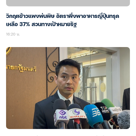
วิกฤตข้าวแพงพ่นพิษ อัตราพึ่งพาอาหารญี่ปุ่นทรุด
เหลือ 37% สวนทางเป้าหมายรัฐ
16:20 น.