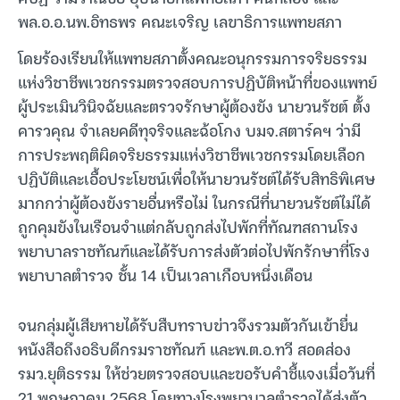
พล.อ.อ.นพ.อิทธพร คณะเจริญ เลขาธิการแพทยสภา
โดยร้องเรียนให้แพทยสภาตั้งคณะอนุกรรมการจริยธรรม
แห่งวิชาชีพเวชกรรมตรวจสอบการปฏิบัติหน้าที่ของแพทย์
ผู้ประเมินวินิจฉัยและตรวจรักษาผู้ต้องขัง นายวนรัชต์ ตั้ง
คารวคุณ จำเลยคดีทุจริจและฉ้อโกง บมจ.สตาร์คฯ ว่ามี
การประพฤติผิดจริยธรรมแห่งวิชาชีพเวชกรรมโดยเลือก
ปฏิบัติและเอื้อประโยชน์เพื่อให้นายวนรัชต์ได้รับสิทธิพิเศษ
มากกว่าผู้ต้องขังรายอื่นหรือไม่ ในกรณีที่นายวนรัชต์ไม่ได้
ถูกคุมขังในเรือนจำแต่กลับถูกส่งไปพักที่ทัณฑสถานโรง
พยาบาลราชทัณฑ์และได้รับการส่งตัวต่อไปพักรักษาที่โรง
พยาบาลตำรวจ ชั้น 14 เป็นเวลาเกือบหนึ่งเดือน
จนกลุ่มผู้เสียหายได้รับสืบทราบข่าวจึงรวมตัวกันเข้ายื่น
หนังสือถึงอธิบดีกรมราชทัณฑ์ และพ.ต.อ.ทวี สอดส่อง
รมว.ยุติธรรม ให้ช่วยตรวจสอบและขอรับคำชี้แจงเมื่อวันที่
21 พฤษภาคม 2568 โดยทางโรงพยาบาลตำรวจได้ส่งตัว