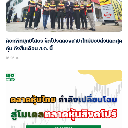
ค็อกพิทบุกยโสธร จัดโปรฉลองสาขาใหม่มอบส่วนลดสุด
คุ้ม ถึงสิ้นเดือน ส.ค. นี้
16:26 น.