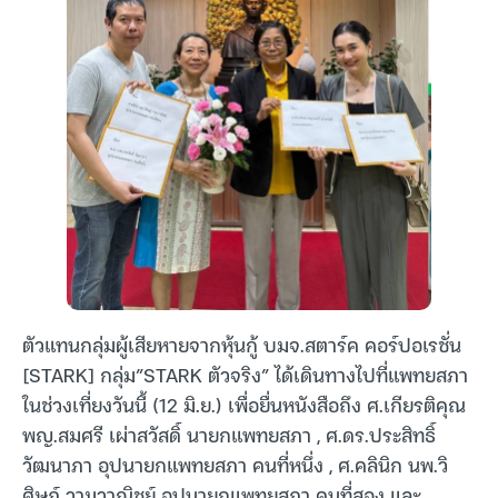
ตัวแทนกลุ่มผู้เสียหายจากหุ้นกู้ บมจ.สตาร์ค คอร์ปอเรชั่น
[STARK] กลุ่ม”STARK ตัวจริง” ได้เดินทางไปที่แพทยสภา
ในช่วงเที่ยงวันนี้ (12 มิ.ย.) เพื่อยื่นหนังสือถึง ศ.เกียรติคุณ
พญ.สมศรี เผ่าสวัสดิ์ นายกแพทยสภา , ศ.ดร.ประสิทธิ์
วัฒนาภา อุปนายกแพทยสภา คนที่หนึ่ง , ศ.คลินิก นพ.วิ
ศิษฏ์ วามวาณิชย์ อุปนายกแพทยสภา คนที่สอง และ