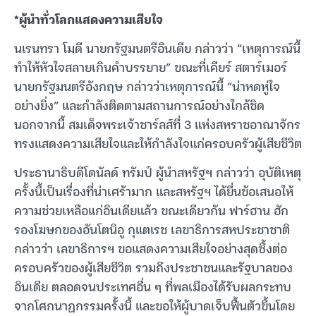
*ผู้นำทั่วโลกแสดงความเสียใจ
นเรนทรา โมดี นายกรัฐมนตรีอินเดีย กล่าวว่า “เหตุการณ์นี้
ทำให้หัวใจสลายเกินคำบรรยาย” ขณะที่เคียร์ สตาร์เมอร์
นายกรัฐมนตรีอังกฤษ กล่าวว่าเหตุการณ์นี้ “น่าหดหู่ใจ
อย่างยิ่ง” และกำลังติดตามสถานการณ์อย่างใกล้ชิด
นอกจากนี้ สมเด็จพระเจ้าชาร์ลส์ที่ 3 แห่งสหราชอาณาจักร
ทรงแสดงความเสียใจและให้กำลังใจแก่ครอบครัวผู้เสียชีวิต
ประธานาธิบดีโดนัลด์ ทรัมป์ ผู้นำสหรัฐฯ กล่าวว่า อุบัติเหตุ
ครั้งนี้เป็นเรื่องที่น่าเศร้ามาก และสหรัฐฯ ได้ยื่นข้อเสนอให้
ความช่วยเหลือแก่อินเดียแล้ว ขณะเดียวกัน ฟาร์ฮาน ฮัก
รองโฆษกของอันโตนิอู กุแตเรช เลขาธิการสหประชาชาติ
กล่าวว่า เลขาธิการฯ ขอแสดงความเสียใจอย่างสุดซึ้งต่อ
ครอบครัวของผู้เสียชีวิต รวมถึงประชาชนและรัฐบาลของ
อินเดีย ตลอดจนประเทศอื่น ๆ ที่พลเมืองได้รับผลกระทบ
จากโศกนาฏกรรมครั้งนี้ และขอให้ผู้บาดเจ็บฟื้นตัวขึ้นโดย