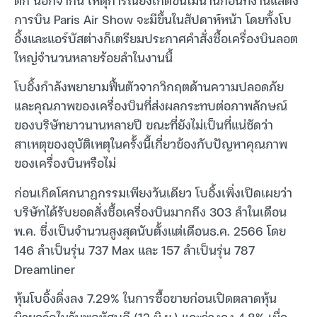
การบิน Paris Air Show จะมีขึ้นในสัปดาห์หน้า โดยทั้งโบ
อิ้งและแอร์บัสต่างก็เตรียมประกาศคำสั่งซื้อเครื่องบินลอต
ใหญ่จำนวนหลายร้อยลำในงานนี้
โบอิ้งกำลังพยายามฟื้นตัวจากวิกฤตด้านความปลอดภัย
และคุณภาพของเครื่องบินที่ส่งผลกระทบต่อภาพลักษณ์
ของบริษัทยาวนานหลายปี ขณะที่ยังไม่เป็นที่แน่ชัดว่า
สาเหตุของอุบัติเหตุในครั้งนี้เกี่ยวข้องกับปัญหาคุณภาพ
ของเครื่องบินหรือไม่
ก่อนเกิดโศกนาฏกรรมเพียงวันเดียว โบอิ้งเพิ่งเปิดเผยว่า
บริษัทได้รับยอดสั่งซื้อเครื่องบินมากถึง 303 ลำในเดือน
พ.ค. ซึ่งเป็นจำนวนสูงสุดนับตั้งแต่เดือนธ.ค. 2566 โดย
146 ลำเป็นรุ่น 737 Max และ 157 ลำเป็นรุ่น 787
Dreamliner
หุ้นโบอิ้งดิ่งลง 7.29% ในการซื้อขายก่อนเปิดตลาดหุ้น
นิวยอร์กในวันพฤหัสบดี (12 มิ.ย.) และร่วงลง 4.8% เมื่อ