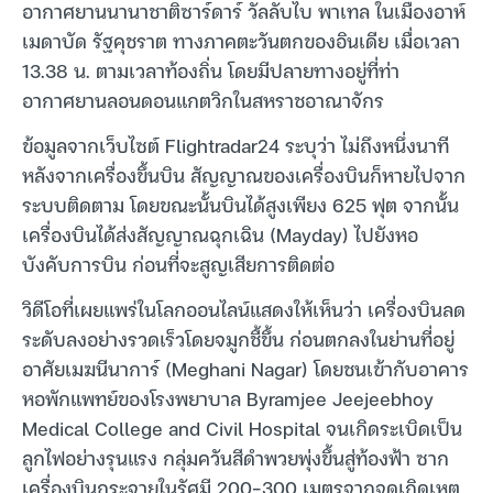
อากาศยานนานาชาติซาร์ดาร์ วัลลับไบ พาเทล ในเมืองอาห์
เมดาบัด รัฐคุชราต ทางภาคตะวันตกของอินเดีย เมื่อเวลา
13.38 น. ตามเวลาท้องถิ่น โดยมีปลายทางอยู่ที่ท่า
อากาศยานลอนดอนแกตวิกในสหราชอาณาจักร
ข้อมูลจากเว็บไซต์ Flightradar24 ระบุว่า ไม่ถึงหนึ่งนาที
หลังจากเครื่องขึ้นบิน สัญญาณของเครื่องบินก็หายไปจาก
ระบบติดตาม โดยขณะนั้นบินได้สูงเพียง 625 ฟุต จากนั้น
เครื่องบินได้ส่งสัญญาณฉุกเฉิน (Mayday) ไปยังหอ
บังคับการบิน ก่อนที่จะสูญเสียการติดต่อ
วิดีโอที่เผยแพร่ในโลกออนไลน์แสดงให้เห็นว่า เครื่องบินลด
ระดับลงอย่างรวดเร็วโดยจมูกชี้ขึ้น ก่อนตกลงในย่านที่อยู่
อาศัยเมฆนีนาการ์ (Meghani Nagar) โดยชนเข้ากับอาคาร
หอพักแพทย์ของโรงพยาบาล Byramjee Jeejeebhoy
Medical College and Civil Hospital จนเกิดระเบิดเป็น
ลูกไฟอย่างรุนแรง กลุ่มควันสีดำพวยพุ่งขึ้นสู่ท้องฟ้า ซาก
เครื่องบินกระจายในรัศมี 200-300 เมตรจากจุดเกิดเหตุ