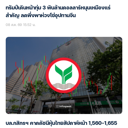
ทรัมป์เดินหน้าทุ่ม 3 พันล้านดอลลาร์หนุนเหมืองแร่
สำคัญ ลดพึ่งพาห่วงโซ่อุปทานจีน
08 ส.ค. 69 15:52 น.
บล.กสิกรฯ คาดดัชนีหุ้นไทยสัปดาห์หน้า 1,560-1,655