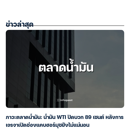
ข่าวล่าสุด
ภาวะตลาดน้ำมัน: น้ำมัน WTI ปิดบวก 89 เซนต์ หลังการ
เจรจาเปิดช่องแคบฮอร์มุซยังไม่แน่นอน