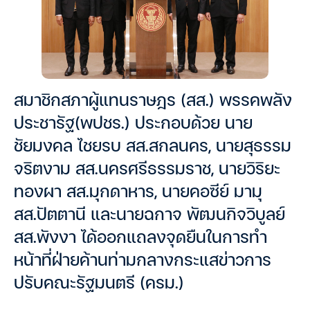
สมาชิกสภาผู้แทนราษฎร (สส.) พรรคพลัง
ประชารัฐ(พปชร.) ประกอบด้วย นาย
ชัยมงคล ไชยรบ สส.สกลนคร, นายสุธรรม
จริตงาม สส.นครศรีธรรมราช, นายวิริยะ
ทองผา สส.มุกดาหาร, นายคอซีย์ มามุ
สส.ปัตตานี และนายฉกาจ พัฒนกิจวิบูลย์
สส.พังงา ได้ออกแถลงจุดยืนในการทำ
หน้าที่ฝ่ายค้านท่ามกลางกระแสข่าวการ
ปรับคณะรัฐมนตรี (ครม.)