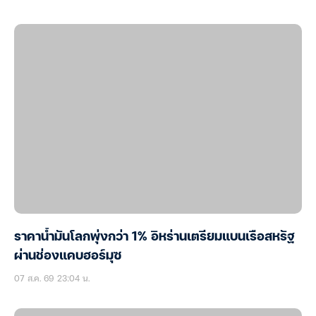
ราคาน้ำมันโลกพุ่งกว่า 1% อิหร่านเตรียมแบนเรือสหรัฐ
ผ่านช่องแคบฮอร์มุซ
07 ส.ค. 69 23:04 น.