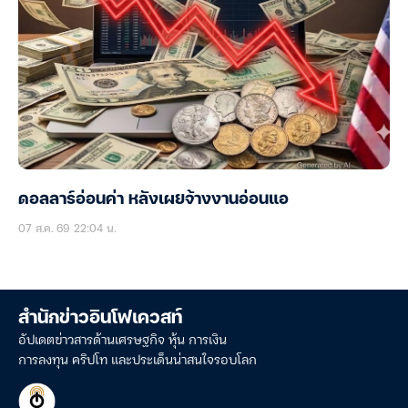
ดอลลาร์อ่อนค่า หลังเผยจ้างงานอ่อนแอ
07 ส.ค. 69 22:04 น.
สำนักข่าวอินโฟเควสท์
อัปเดตข่าวสารด้านเศรษฐกิจ หุ้น การเงิน
การลงทุน คริปโท และประเด็นน่าสนใจรอบโลก