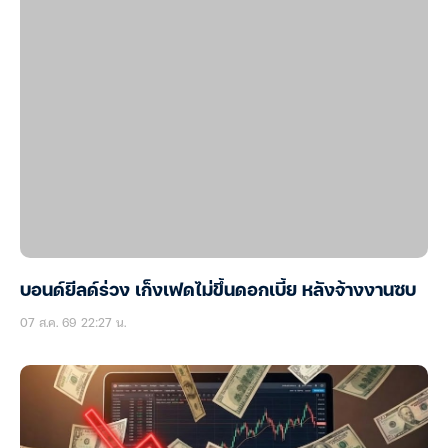
บอนด์ยีลด์ร่วง เก็งเฟดไม่ขึ้นดอกเบี้ย หลังจ้างงานซบ
07 ส.ค. 69 22:27 น.