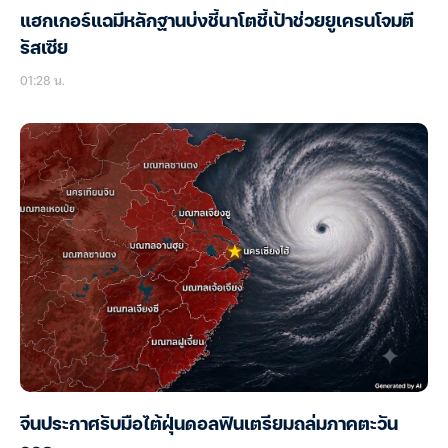
แฮกเกอร์แฉมีหลักฐานบ่งชี้นาโตชี้เป้าช่วยยูเครนโจมตี
รัสเซีย
01:28 น.
จีนประกาศรับมือไต้ฝุ่นดอลฟินเตรียมถล่มภาคตะวัน