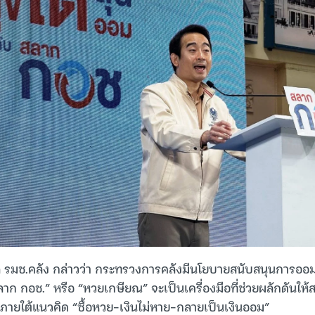
ล รมช.คลัง กล่าวว่า กระทรวงการคลังมีนโยบายสนับสนุนการออมที
“สลาก กอช.” หรือ “หวยเกษียณ” จะเป็นเครื่องมือที่ช่วยผลักดันให
ายใต้แนวคิด “ซื้อหวย-เงินไม่หาย-กลายเป็นเงินออม”