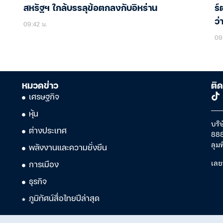
สหรัฐฯ ใกล้บรรลุข้อตกลงกับอิหร่าน
ร์
ว่
09:42 น.
09
หมวดข่าว
ติด
เศรษฐกิจ
หุ้น
บริษ
ต่างประเทศ
888
ลุม
พลังงานและความยั่งยืน
เลข
การเมือง
ธุรกิจ
ภูมิทัศน์สื่อไทยปีล่าสุด