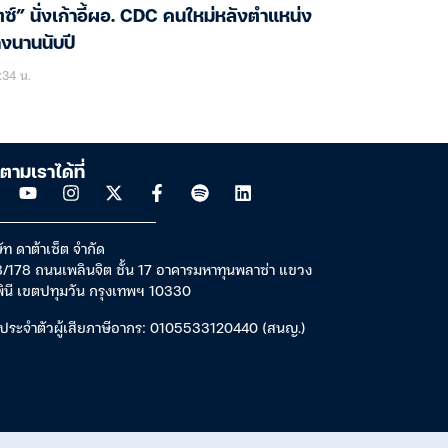
ตซ์” นั่งเก้าอี้ผอ. CDC คนใหม่หลังตำแหน่ง
างนานนับปี
:34 น.
ตามเราได้ที่
ัท ดาต้าเซ็ต จำกัด
/178 ถนนเพลินจิต ชั้น 17 อาคารมหาทุนพลาซ่า แขวง
พินี เขตปทุมวัน กรุงเทพฯ 10330
ประจำตัวผู้เสียภาษีอากร: 0105533120440 (สนญ.)