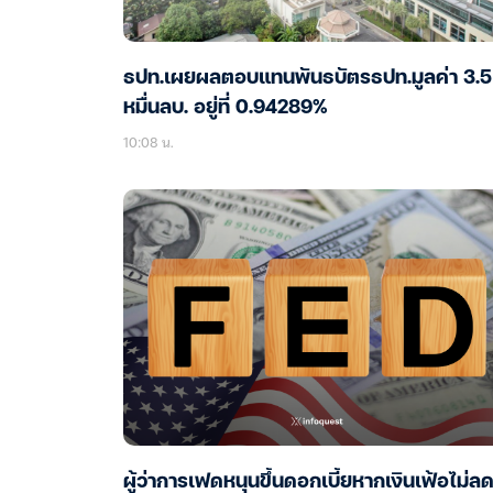
ธปท.เผยผลตอบแทนพันธบัตรธปท.มูลค่า 3.5
หมื่นลบ. อยู่ที่ 0.94289%
10:08 น.
ผู้ว่าการเฟดหนุนขึ้นดอกเบี้ยหากเงินเฟ้อไม่ลด 