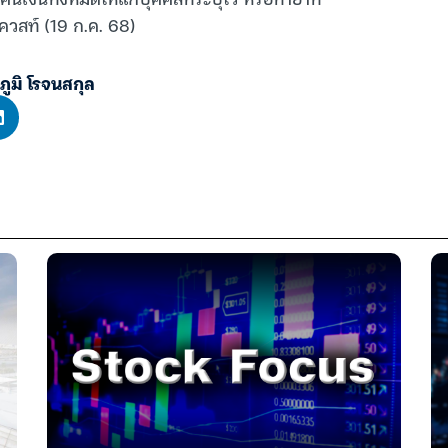
ควสท์ (19 ก.ค. 68)
าภูมิ โรจนสกุล