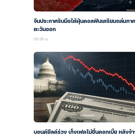
จีนประกาศรับมือไต้ฝุ่นดอลฟินเตรียมถล่มภา
ตะวันออก
00:39 น.
บอนด์ยีลด์ร่วง เก็งเฟดไม่ขึ้นดอกเบี้ย หลังจ้