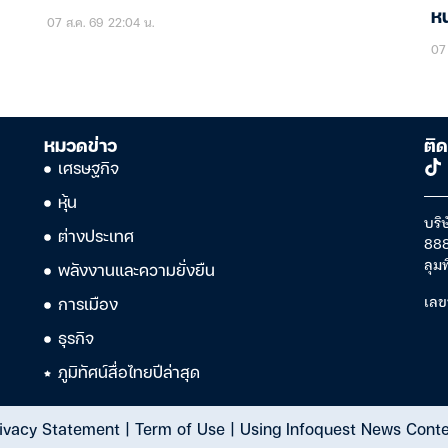
หน
07 ส.ค. 69 22:04 น.
07 
หมวดข่าว
ติด
เศรษฐกิจ
หุ้น
บริษ
ต่างประเทศ
888
ลุม
พลังงานและความยั่งยืน
เลข
การเมือง
ธุรกิจ
ภูมิทัศน์สื่อไทยปีล่าสุด
ivacy Statement
|
Term of Use
|
Using Infoquest News Cont