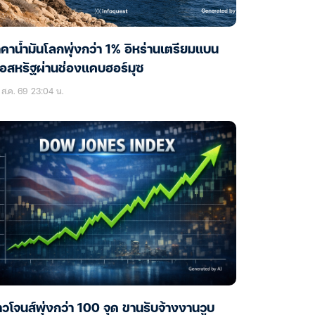
คาน้ำมันโลกพุ่งกว่า 1% อิหร่านเตรียมแบน
ือสหรัฐผ่านช่องแคบฮอร์มุซ
ส.ค. 69 23:04 น.
วโจนส์พุ่งกว่า 100 จุด ขานรับจ้างงานวูบ