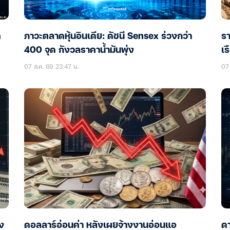
ค
ภาวะตลาดหุ้นอินเดีย: ดัชนี Sensex ร่วงกว่า
รา
400 จุด กังวลราคาน้ำมันพุ่ง
เร
07 ส.ค. 69 23:47 น.
07 
าง
ดอลลาร์อ่อนค่า หลังเผยจ้างงานอ่อนแอ
ดา