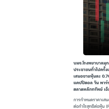
บมจ.โรงพยาบาลมุกด
ประชาชนทั่วไปครั้งแ
เสนอขายหุ้นละ 0.70
แคปปิตอล วัน พาร์ท
ตลาดหลักทรัพย์ เอ็
การกำหนดราคาเสนอขา
ต่อกำไรสุทธิต่อหุ้น 