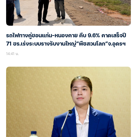
รถไฟทางคู่ขอนแก่น-หนองคาย คืบ 9.6% คาดเสร็จปี
71 ขร.เร่งระบบรางรับงานใหญ่”พืชสวนโลก”จ.อุดรฯ
14:41 น.