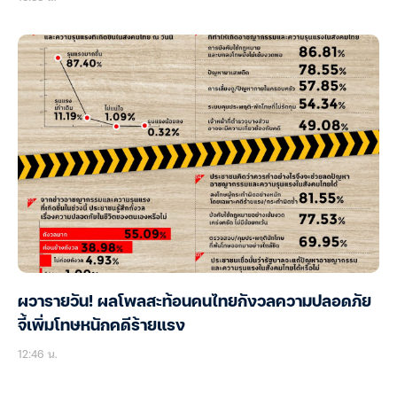
ผวารายวัน! ผลโพลสะท้อนคนไทยกังวลความปลอดภัย
จี้เพิ่มโทษหนักคดีร้ายแรง
12:46 น.