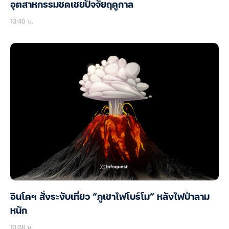
อุตสาหกรรมชดเชยปัจจัยฤดูกาล
13:40 น.
อินโดฯ สั่งระงับเที่ยว “ภูเขาไฟโบร์โม” หลังไฟป่าลาม
หนัก
13:38 น.