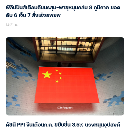
ฟิลิปปินส์เตือนภัยมรสุม-พายุหมุนถล่ม 8 ภูมิภาค ยอด
ดับ 6 เจ็บ 7 สั่งเร่งอพยพ
14:21 น.
ดัชนี PPI จีนเดือนก.ค. ขยับขึ้น 3.5% แรงหนุนอุปสงค์