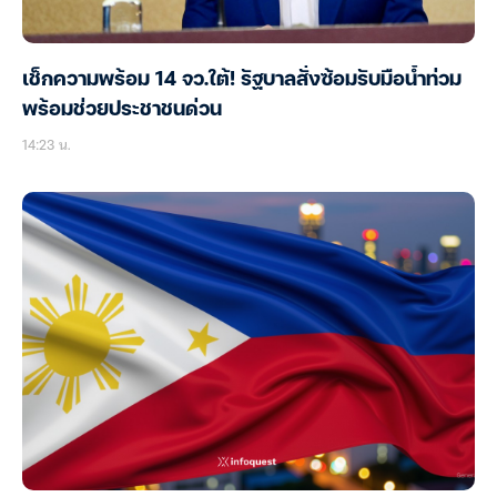
เช็กความพร้อม 14 จว.ใต้! รัฐบาลสั่งซ้อมรับมือน้ำท่วม
พร้อมช่วยประชาชนด่วน
14:23 น.