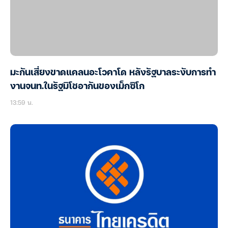
มะกันเสี่ยงขาดแคลนอะโวคาโด หลังรัฐบาลระงับการทำ
งานจนท.ในรัฐมิโชอากันของเม็กซิโก
13:59 น.