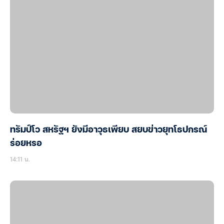
ทรัมป์โว สหรัฐฯ ยังมีอาวุธเพียบ สยบข่าวยุทโธปกรณ์
ร่อยหรอ
14:11 น.