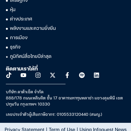
เศรษฐกิจ
หุ้น
ต่างประเทศ
พลังงานและความยั่งยืน
การเมือง
ธุรกิจ
ภูมิทัศน์สื่อไทยปีล่าสุด
ติดตามเราได้ที่
บริษัท ดาต้าเซ็ต จำกัด
888/178 ถนนเพลินจิต ชั้น 17 อาคารมหาทุนพลาซ่า แขวงลุมพินี เขต
ปทุมวัน กรุงเทพฯ 10330
เลขประจำตัวผู้เสียภาษีอากร: 0105533120440 (สนญ.)
Privacy Statement
|
Term of Use
|
Using Infoquest News