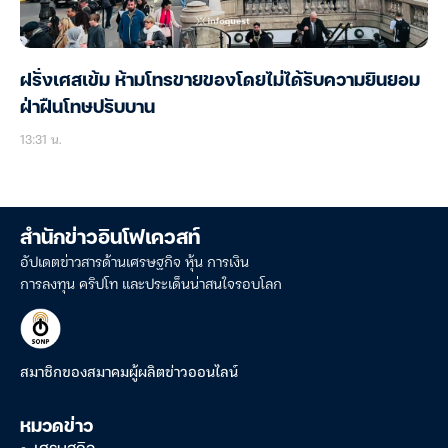
ฝรั่งเศสเข้ม ห้ามโทรขายของโดยไม่ได้รับความยินยอม
ฝ่าฝืนโทษปรับบาน
13:31 น.
สำนักข่าวอินโฟเควสท์
อัปเดตข่าวสารด้านเศรษฐกิจ หุ้น การเงิน
การลงทุน คริปโท และประเด็นน่าสนใจรอบโลก
สมาชิกของสมาคมผู้ผลิตข่าวออนไลน์
หมวดข่าว