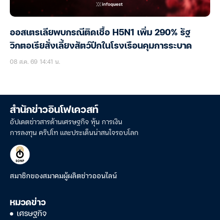
ออสเตรเลียพบกรณีติดเชื้อ H5N1 เพิ่ม 290% รัฐ
วิกตอเรียสั่งเลี้ยงสัตว์ปีกในโรงเรือนคุมการระบาด
08 ส.ค. 69 14:41 น.
สำนักข่าวอินโฟเควสท์
อัปเดตข่าวสารด้านเศรษฐกิจ หุ้น การเงิน
การลงทุน คริปโท และประเด็นน่าสนใจรอบโลก
สมาชิกของสมาคมผู้ผลิตข่าวออนไลน์
หมวดข่าว
เศรษฐกิจ