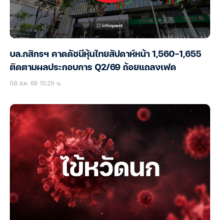
บล.กสิกรฯ คาดดัชนีหุ้นไทยสัปดาห์หน้า 1,560-1,655
ติดตามผลประกอบการ Q2/69 ถ้อยแถลงเฟด
08 ส.ค. 69 15:29 น.