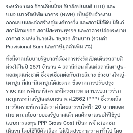
ระหว่าง บมจ.อิตาเลียนไทย ดีเวล๊อปเมนต์ (ITD) และ
บมจ.เนาวรัตน์พัฒนาการ (NWR) เป็นผู้รับจ้างงาน
ออกแบบและก่อสร้างอุโมงค์ทางวิ่ง และสถานีใต้ดิน ได้แก่
สถานีสามยอด สถานีสะพานพุทธฯ และอาคารปล่องระบาย
อากาศ 3 แห่ง ในวงเงิน 15,109 ล้านบาท (รวมค่า
Provisional Sum และภาษีมูลค่าเพิ่ม 7%)
ทั้งนี้จากนโยบายรัฐบาลที่ต้องการเร่งรัดเปิดเดินรถสายสี
ม่วงใต้ในปี 2571 จำนวน 4 สถานีก่อน ตั้งแต่สถานีเตาปูน-
หอสมุดแห่งชาติ ซึ่งจะเชื่อมต่อกับสายสีม่วง ช่วงบางใหญ่-
เตาปูน ที่สถานีเตาปูนได้สะดวก ซึ่งจากการปรับปรุง
รายงานการศึกษาวิเคราะห์โครงการตาม พ.ร.บ.การร่วม
ลงทุนระหว่างรัฐและเอกชน พ.ศ.2562 (PPP) ซึ่งรวมถึง
การวิเคราะห์กรณีอัตราค่าโดยสารรถไฟฟ้า 20 บาทตลอด
สาย ตามนโยบายของรัฐบาลแล้ว ผลศึกษาเสนอให้ใช้รูป
แบบการลงทุน PPP Gross Cost เป็นการจ้างเอกชน
เดินรถ โดยใช้วิธีคัดเลือก ไม่เปิดประกวดราคาทั่วไป โดย